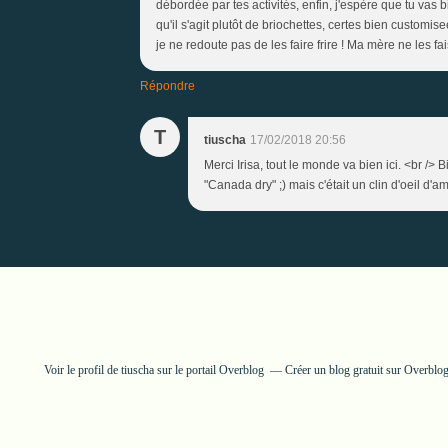
débordée par tes activités, enfin, j'espère que tu vas b
qu'il s'agit plutôt de briochettes, certes bien customis
je ne redoute pas de les faire frire ! Ma mère ne les f
Répondre
T
tiuscha
17/02/2018 20:56
Merci Irisa, tout le monde va bien ici. <br /
"Canada dry" ;) mais c'était un clin d'oeil d'
Voir le profil de
tiuscha
sur le portail Overblog
Créer un blog gratuit sur Overblo