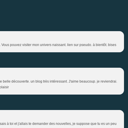
og. Vous pouvez visiter mon univers naissant. lien sur pseudo. à bientôt. bises
ne belle découverte. un blog très intéressant. J'aime beaucoup. je reviendrai.
laisir
sais à toi et j'allais te demander des nouvelles, je suppose que tu es un peu