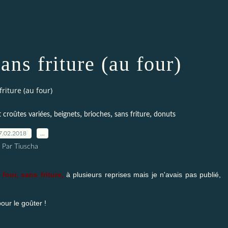
ans friture (au four)
riture (au four)
,
,
,
,
t croûtes variées
beignets
brioches
sans friture
donuts
7.02.2018
…
Par Tiuscha
four, sans friture,
à plusieurs reprises mais je n'avais pas publié,
our le goûter !