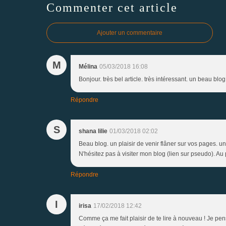
Commenter cet article
Ajouter un commentaire
M
Mélina
05/03/2018 16:08
Bonjour. très bel article. très intéressant. un beau bl
Répondre
S
shana lilie
01/03/2018 02:02
Beau blog. un plaisir de venir flâner sur vos pages. u
N'hésitez pas à visiter mon blog (lien sur pseudo). Au p
Répondre
I
irisa
17/02/2018 12:42
Comme ça me fait plaisir de te lire à nouveau ! Je pen