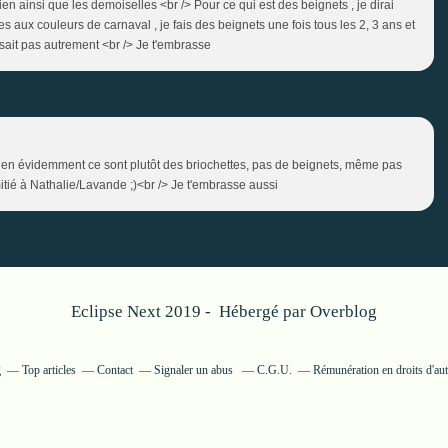
ien ainsi que les demoiselles <br /> Pour ce qui est des beignets , je dirai
ees aux couleurs de carnaval , je fais des beignets une fois tous les 2, 3 ans et
aisait pas autrement <br /> Je t'embrasse
> Bien évidemment ce sont plutôt des briochettes, pas de beignets, même pas
amitié à Nathalie/Lavande ;)<br /> Je t'embrasse aussi
Eclipse Next 2019 - Hébergé par
Overblog
g
Top articles
Contact
Signaler un abus
C.G.U.
Rémunération en droits d'au