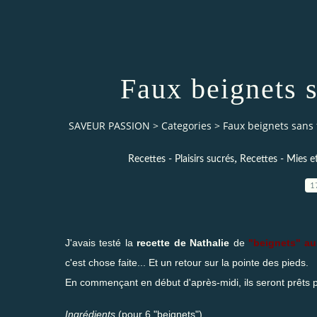
Faux beignets s
SAVEUR PASSION
>
Categories
>
Faux beignets sans f
,
Recettes - Plaisirs sucrés
Recettes - Mies e
1
J'avais testé la
recette de Nathalie
de
"beignets" au 
c'est chose faite... Et un retour sur la pointe des pieds.
En commençant en début d'après-midi, ils seront prêts p
Ingrédients
(pour 6 "beignets")