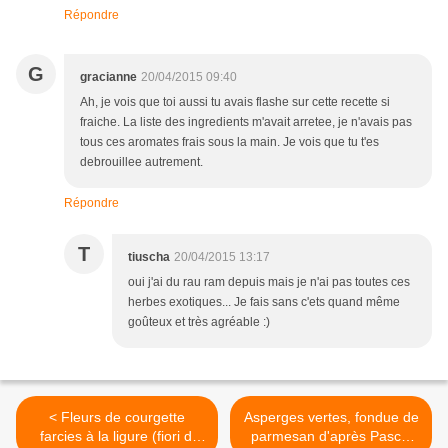
Répondre
G
gracianne
20/04/2015 09:40
Ah, je vois que toi aussi tu avais flashe sur cette recette si
fraiche. La liste des ingredients m'avait arretee, je n'avais pas
tous ces aromates frais sous la main. Je vois que tu t'es
debrouillee autrement.
Répondre
T
tiuscha
20/04/2015 13:17
oui j'ai du rau ram depuis mais je n'ai pas toutes ces
herbes exotiques... Je fais sans c'ets quand même
goûteux et très agréable :)
< Fleurs de courgette
Asperges vertes, fondue de
farcies à la ligure (fiori di
parmesan d'après Pascal