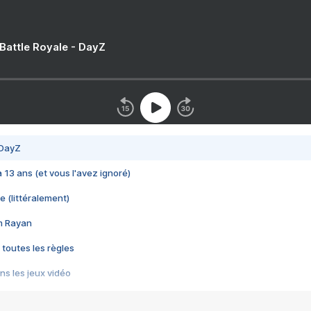
 Battle Royale - DayZ
 DayZ
 a 13 ans (et vous l'avez ignoré)
e (littéralement)
im Rayan
 toutes les règles
s les jeux vidéo
us choquant de Rockstar ? - Le scandale BULLY