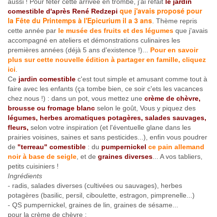
aussi ! Po
ur fêter cette arrivée en trombe, j'ai refait
le jardin
que j'avais proposé pour
comestible d'après R
ené Redzepi
la Fête du Printemps à l'Epicurium il a 3 ans
. Thème repris
cette année par
le musée des fruits et des légumes
que j'avais
accompagné en ateliers et démonstrations culinaires les
premières années (déjà 5 ans d'existence !)...
Pour en savoir
plus sur cette nouvelle édition à partager en famille, cliquez
ici
.
Ce
jardin comestible
c'est tout simple et amusant comme tout à
faire avec les enfants (ça tombe bien, ce soir c'ets les vacances
chez nous !) : dans un pot, vous mettez une
crème de chèvre,
brousse ou fromage blanc
selon le goût, Vous y piquez des
légumes, herbes aromatiques potagères, salades sauvages,
fleurs,
selon votre inspiration (et l'éventuelle glane dans les
prairies voisines, saines et sans pesticides...), enfin vous poudrer
de
"terreau" comestible
: du
pumpernickel
ce pain allemand
noir à base de seigle
, et de
graines diverses
... A vos tabliers,
petits cuisiniers !
Ingrédients
- radis, salades diverses (cultivées ou sauvages), herbes
potagères (basilic, persil, ciboulette, estragon, pimprenelle...)
- QS pumpernickel, graines de lin, graines de sésame...
pour la crème de chèvre :