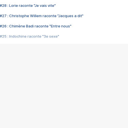
28 : Lorie raconte "Je vais vite"
#27 : Christophe Willem raconte "Jacques a dit"
#26 : Chimène Badi raconte "Entre nous"
#25 : Indochine raconte "3e sexe"
#24 : Zaho raconte "C'est chelou"
#23 : Patrick Bruel raconte "Au café des délices"
#22 : Kyo raconte "Le chemin"
#21 : Nolwenn Leroy raconte "Cassé"
#20 : Patrick Hernandez raconte "Born to be alive"
#19 : Lorie raconte "Près de moi"
#18 : Michael Jones raconte "A nos actes manqués" (avec Jean-Jacque
#17 : Khaled raconte "Aïcha"