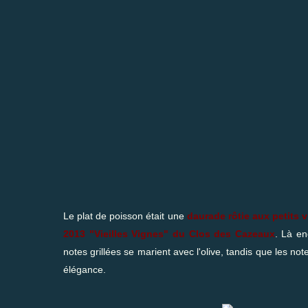
Le plat de poisson était une
daurade rôtie aux petits v
2013 "Vieilles Vignes" du Clos des Cazeaux
. Là en
notes grillées se marient avec l'olive, tandis que les no
élégance.