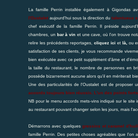
La famille Perrin installée également à Gigondas a
l'Oustalet
aujourd'hui sous la direction du
talentueux c
chef exécutif de la famille Perrin. Il préside aujourd
chambres, un
bar à vin
et une cave, où l'on trouve not
relire les précédents reportages,
cliquez ici
et
là
,
ou e
satisfaction de ses clients, je vous recommande vivement
bien exécutée avec ce petit supplément d'âme et d'émoti
la taille du restaurant, le nombre de personnes en br
possède bizarrement aucune alors qu'il en mériterait bie
Une des particularités de l'Oustalet est de proposer 
accords toujours bien réussis. L'un des points for
NB pour le menu accords mets-vins indiqué sur le site int
au restaurant pouvant changer selon les jours, mais l'ac
Démarrons avec quelques
gressins et caramel d'huil
famille Perrin. Des petites choses agréables que l'on a p