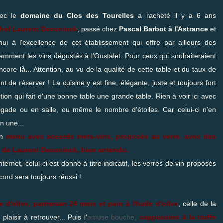
vec le
domaine du Clos des Tourelles
a racheté il y a 6 ans
hef Laurent Deconinck
, passé chez
Pascal Barbot à l'Astrance
et
'hui à l'excellence de cet établissement qui offre par ailleurs des
amment les vins dégustés à l'Oustalet. Pour ceux qui souhaiteraient
ncore
là.
.. Attention, au vu de la qualité de cette table et du taux de
 de réserver ! La cuisine y est fine, élégante, juste et toujours fort
on qui fait d'une bonne table une grande table. Rien à voir ici avec
igade ou en salle, ou même le nombre d'étoiles. Car celui-ci n'en
n une...
un
menu avec accords mets-vins, proposés au verre, avec des
ts de Laurent Deconinck, bien entendu.
ernet, celui-ci est donné à titre indicatif, les verres de vin proposés
cord sera toujours réussi !
e d'olive, parmesan 24 mois et pain à l'huile d'olive
, celle de la
laisir à retrouver... Puis l'
amuse bouche,
cappuccino à la truffe