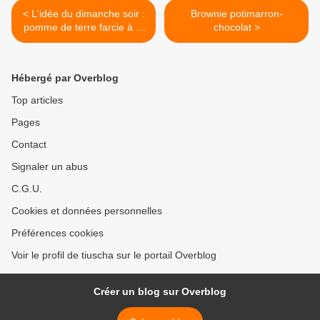
< L'idée du dimanche soir :
Brownie potimarron-
pomme de terre farcie à la
chocolat >
brandade de morue et aux
herbes
Hébergé par Overblog
Top articles
Pages
Contact
Signaler un abus
C.G.U.
Cookies et données personnelles
Préférences cookies
Voir le profil de tiuscha sur le portail Overblog
Créer un blog sur Overblog