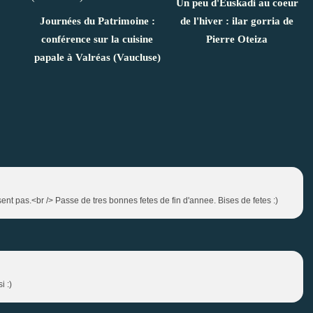
Un peu d'Euskadi au coeur
Journées du Patrimoine :
de l'hiver : ilar gorria de
conférence sur la cuisine
Pierre Oteiza
papale à Valréas (Vaucluse)
t pas.<br /> Passe de tres bonnes fetes de fin d'annee. Bises de fetes :)
i :)