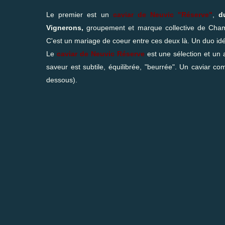
Le premier est un
caviar de Neuvic "Réserve"
,
d
Vignerons,
groupement et marque collective de Ch
C'est un mariage de coeur entre ces deux là. Un duo idé
Le
caviar de Neuvic Réserve
est une sélection et un a
saveur est subtile, équilibrée, "beurrée". Un caviar co
dessous).