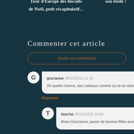
Tour d'Europe des biscuits
son étoile !
de Noël, petit récapitulatif...
Commenter cet article
Ajouter un commentaire
G
gracianne
29/12/2015 11:10
Oh quelle chance, des cadeaux comme ca ne se refusen
Répondre
T
tiuscha
30/12/2015 10:04
Bises Gracianne, passe de bonnes fêtes auss