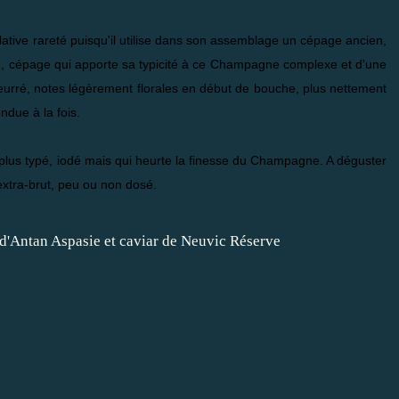
lative rareté puisqu'il utilise dans son assemblage un cépage ancien,
e
, cépage qui apporte sa typicité à ce Champagne complexe et d'une
Beurré, notes légèrement florales en début de bouche, plus nettement
ndue à la fois.
 plus typé, iodé mais qui heurte la finesse du Champagne. A déguster
extra-brut, peu ou non dosé.