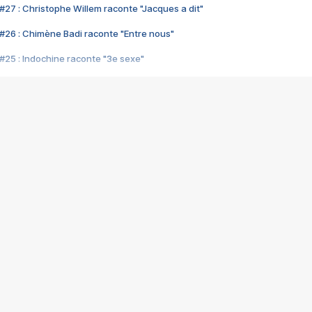
#27 : Christophe Willem raconte "Jacques a dit"
#26 : Chimène Badi raconte "Entre nous"
#25 : Indochine raconte "3e sexe"
#24 : Zaho raconte "C'est chelou"
#23 : Patrick Bruel raconte "Au café des délices"
#22 : Kyo raconte "Le chemin"
#21 : Nolwenn Leroy raconte "Cassé"
#20 : Patrick Hernandez raconte "Born to be alive"
#19 : Lorie raconte "Près de moi"
#18 : Michael Jones raconte "A nos actes manqués" (avec Jean-Jacque
#17 : Khaled raconte "Aïcha"
#16 : Corneille raconte "Parce qu'on vient de loin"
#15 : Indochine raconte "L'aventurier"