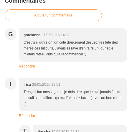
Commentaires
Ajouter un commentaire
G
gracianne
31/05/2016 14:17
C'est vrai qu'ils ont un cote doucement desuet, tres fete des
meres ces biscuits. J'avais essaye d'en faire un jour et je
m'etais ratee. Plus qu'a recommencer :)
Répondre
I
irisa
29/05/2016 18:51
Tres joli ton message , et je dois dire que je n'ai jamais fait de
biscuit à la cuillère, çà m'a l'air ssez facile ( avec un bon robot
! )
Répondre
T
tiuscha
29/05/2016 22:32