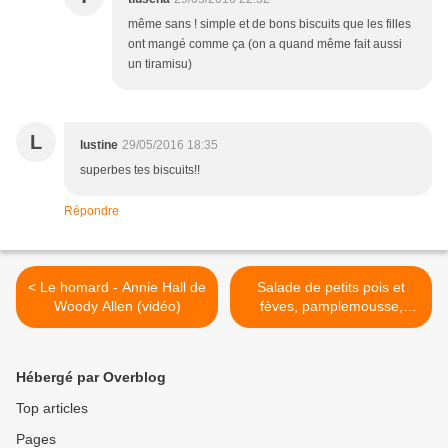
même sans ! simple et de bons biscuits que les filles
ont mangé comme ça (on a quand même fait aussi
un tiramisu)
L
lustine
29/05/2016 18:35
superbes tes biscuits!!
Répondre
< Le homard - Annie Hall de
Salade de petits pois et
Woody Allen (vidéo)
fèves, pamplemousse,
burrata et menthe >
Hébergé par Overblog
Top articles
Pages