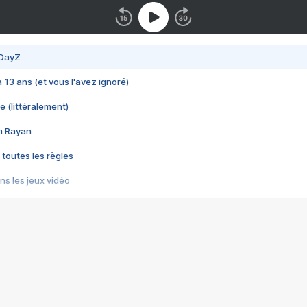
 DayZ
 a 13 ans (et vous l'avez ignoré)
e (littéralement)
im Rayan
 toutes les règles
s les jeux vidéo
us choquant de Rockstar ? - Le scandale BULLY
e plus moche de Steam
du RÊVE tourne au CAUCHEMAR
pendant 8 heures
it… à tort