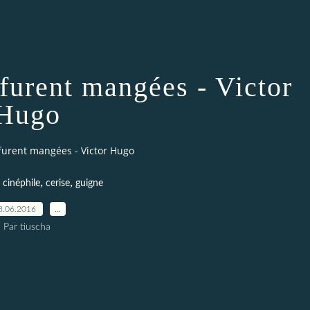
furent mangées - Victor
Hugo
furent mangées - Victor Hugo
,
,
t cinéphile
cerise
guigne
8.06.2016
…
Par tiuscha