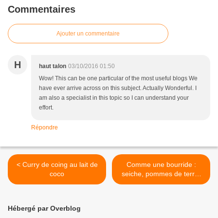
Commentaires
Ajouter un commentaire
H
haut talon
03/10/2016 01:50
Wow! This can be one particular of the most useful blogs We
have ever arrive across on this subject. Actually Wonderful. I
am also a specialist in this topic so I can understand your
effort.
Répondre
< Curry de coing au lait de
Comme une bourride :
coco
seiche, pommes de terre,
haricots verts, bouilon
safrané, rouille >
Hébergé par Overblog