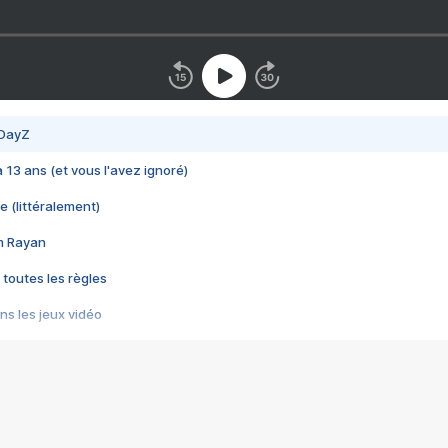
 DayZ
 a 13 ans (et vous l'avez ignoré)
e (littéralement)
im Rayan
 toutes les règles
s les jeux vidéo
us choquant de Rockstar ? - Le scandale BULLY
e plus moche de Steam
du RÊVE tourne au CAUCHEMAR