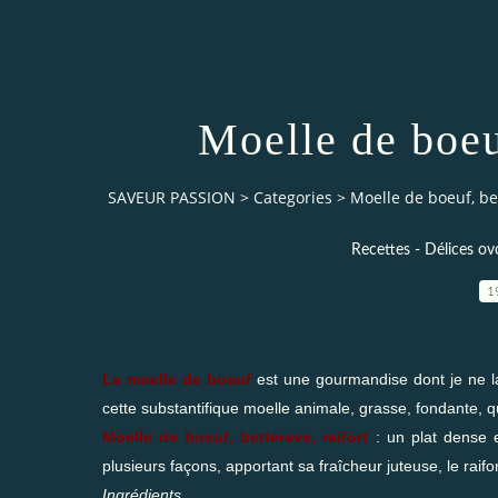
Moelle de boeuf
SAVEUR PASSION
>
Categories
>
Moelle de boeuf, bet
Recettes - Délices ov
1
La moelle de boeuf
est une gourmandise dont je ne lai
cette substantifique moelle animale, grasse, fondante, q
Moelle de boeuf, betterave, raifort
: un plat dense e
plusieurs façons, apportant sa fraîcheur juteuse, le raifo
Ingrédients