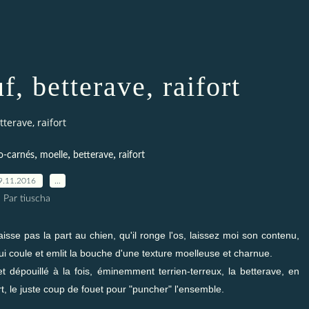
, betterave, raifort
terave, raifort
,
,
,
o-carnés
moelle
betterave
raifort
9.11.2016
…
Par tiuscha
sse pas la part au chien, qu'il ronge l'os, laissez moi son contenu,
ui coule et emlit la bouche d'une texture moelleuse et charnue.
t dépouillé à la fois, éminemment terrien-terreux, la betterave, en
rt, le juste coup de fouet pour "puncher" l'ensemble.