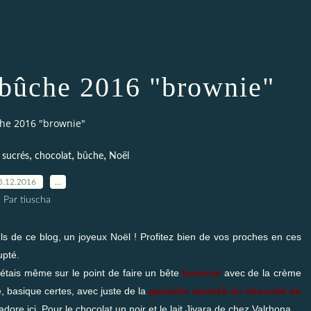
 bûche 2016 "brownie"
che 2016 "brownie"
,
,
,
s sucrés
chocolat
bûche
Noël
5.12.2016
…
Par tiuscha
els de ce blog, un joyeux Noël ! Profitez bien de vos proches en ces
upté.
j'étais même sur le point de faire un bête
brownie
avec de la crème
, basique certes, avec juste de la
ganache montée au chocolat au
ore ici. Pour le chocolat un noir et le lait Jivara de chez Valrhona.