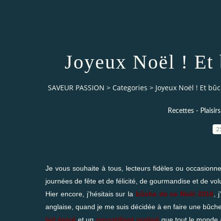
Joyeux Noël ! Et
SAVEUR PASSION
>
Categories
>
Joyeux Noël ! Et bû
Recettes - Plaisir
2
Je vous souhaite à tous, lecteurs fidèles ou occasionn
journées de fête et de félicité, de gourmandise et de vol
Hier encore, j'hésitais sur la
bûche de ce Noël 2016
, 
anglaise, quand je me suis décidée à en faire une bûche
lait épicé
et un
croustillant praliné
que tout le monde ad