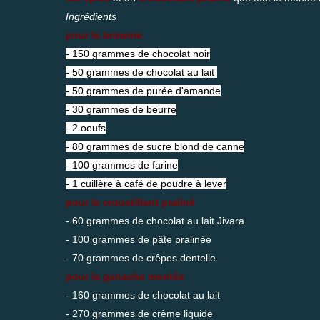
Ingrédients
pour le brownie
- 150 grammes de chocolat noir
- 50 grammes de chocolat au lait
- 50 grammes de purée d'amande
- 30 grammes de beurre
- 2 oeufs
- 80 grammes de sucre blond de canne
- 100 grammes de farine
- 1 cuillère à café de poudre à lever
pour le croustillant praliné
- 60 grammes de chocolat au lait Jivara
- 100 grammes de pâte pralinée
- 70 grammes de crêpes dentelle
pour la ganache montée
- 160 grammes de chocolat au lait
- 270 grammes de crème liquide