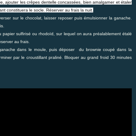
rie, ajouter les crêpes dentelle concassées, bien amalgamer et étaler
t constituera le socle. Réserver au frais la nuit.
erser sur le chocolat, laisser reposer puis émulsionner la ganache.
is.
 papier sulfirisé ou rhodoïd, sur lequel on aura préalablement étalé
server au frais.
 ganache dans le moule, puis déposer du brownie coupé dans la
iner par le croustillant praliné. Bloquer au grand froid 30 minutes