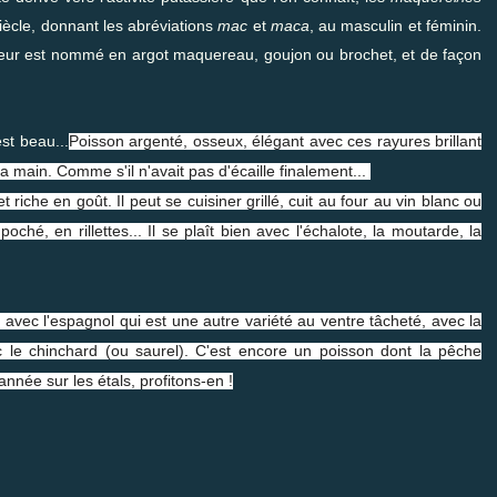
ècle, donnant les abréviations
mac
et
maca
, au masculin et féminin.
eneur est nommé en argot maquereau, goujon ou brochet, et de façon
st beau...
Poisson argenté, osseux, élégant avec ces rayures brillant
la main. Comme s'il n'avait pas d'écaille finalement...
riche en goût. Il peut se cuisiner grillé, cuit au four au vin blanc ou
oché, en rillettes... Il se plaît bien avec l'échalote, la moutarde, la
avec l'espagnol qui est une autre variété au ventre tâcheté, avec la
vec le chinchard (ou saurel). C'est encore un poisson dont la pêche
année sur les étals, profitons-en !