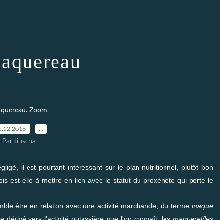
aquereau
,
quereau
Zoom
5.12.2016
…
Par tiuscha
gé, il est pourtant intéressant sur le plan nutritionnel, plutôt bon
s est-elle à mettre en lien avec le statut du proxénète qui porte le
emble être en relation avec une activité marchande, du terme
maque
érivé vers l'activité putassière que l'on connaît, les
maquerel/les