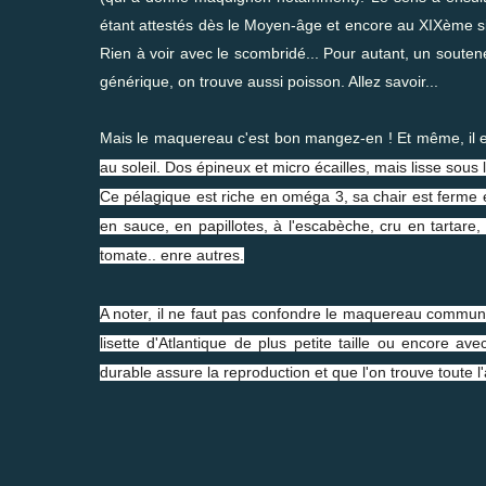
étant attestés dès le Moyen-âge et encore au XIXème si
Rien à voir avec le scombridé... Pour autant, un sout
générique, on trouve aussi poisson. Allez savoir...
Mais le maquereau c'est bon mangez-en ! Et même, il e
au soleil. Dos épineux et micro écailles, mais lisse sous 
Ce pélagique est riche en oméga 3, sa chair est ferme et 
en sauce, en papillotes, à l'escabèche, cru en tartare, p
tomate.. enre autres.
A noter, il ne faut pas confondre le maquereau commun 
lisette d'Atlantique de plus petite taille ou encore a
durable assure la reproduction et que l'on trouve toute l'