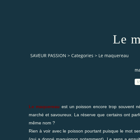
Le m
SAVEUR PASSION
>
Categories
>
Le maquereau
ma
1
Le maquereau
est un poisson encore trop souvent négli
marché et savoureux. La réserve que certains ont parfoi
même nom ?
Rien à voir avec le poisson pourtant puisque le mot s
(qui a donné maquignon notamment). Le sens a ensuite d