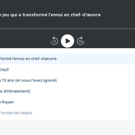
e jeu qui a transformé l’ennui en chef-d’œuvre
nsformé l’ennui en chef-d’œuvre
 DayZ
 a 13 ans (et vous l'avez ignoré)
e (littéralement)
im Rayan
 toutes les règles
s les jeux vidéo
us choquant de Rockstar ? - Le scandale BULLY