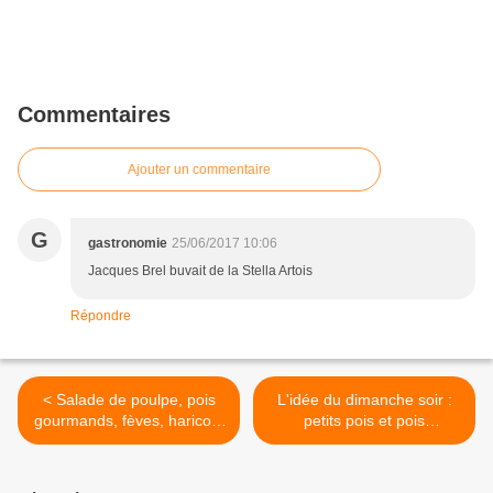
Commentaires
Ajouter un commentaire
G
gastronomie
25/06/2017 10:06
Jacques Brel buvait de la Stella Artois
Répondre
< Salade de poulpe, pois
L'idée du dimanche soir :
gourmands, fèves, haricots
petits pois et pois
verts, vinaigrette au
gourmands, copeaux de
curcuma
chèvre mi sec, cébette >