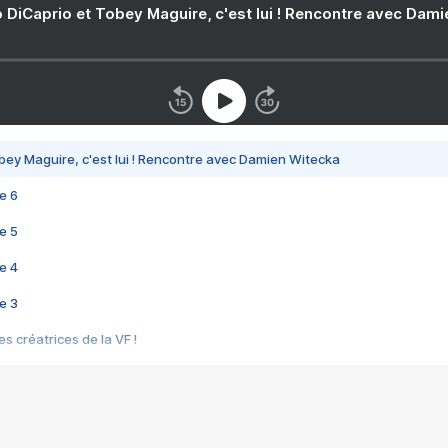
 DiCaprio et Tobey Maguire, c'est lui ! Rencontre avec Dam
bey Maguire, c'est lui ! Rencontre avec Damien Witecka
e 6
e 5
e 4
e 3
s créatrices de la VF !
e 2
e 1
e Mektoub My Love arrive enfin ! Rencontre avec Shaïn Boumedine et Sal