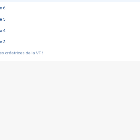
e 6
e 5
e 4
e 3
s créatrices de la VF !
e 2
e 1
e Mektoub My Love arrive enfin ! Rencontre avec Shaïn Boumedine et Sal
i : après Toni en famille
elle réalise le bouleversant Dites lui que je l'aime
ais ! Rencontre autour de Vie privée de Rebecca Zlotowski
 de Marguerite, Grave... Rencontre avec Ella Rumpf