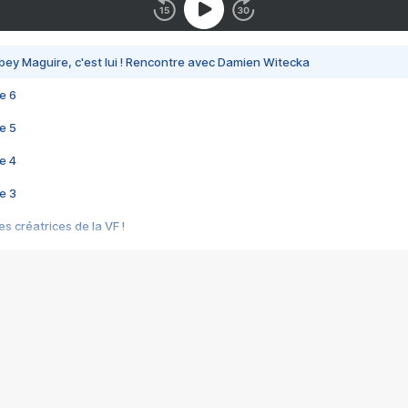
bey Maguire, c'est lui ! Rencontre avec Damien Witecka
e 6
e 5
e 4
e 3
s créatrices de la VF !
e 2
e 1
e Mektoub My Love arrive enfin ! Rencontre avec Shaïn Boumedine et Sal
i : après Toni en famille
elle réalise le bouleversant Dites lui que je l'aime