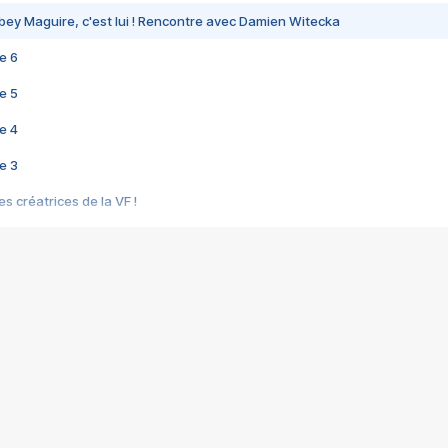
bey Maguire, c'est lui ! Rencontre avec Damien Witecka
e 6
e 5
e 4
e 3
s créatrices de la VF !
e 2
e 1
e Mektoub My Love arrive enfin ! Rencontre avec Shaïn Boumedine et Sal
i : après Toni en famille
elle réalise le bouleversant Dites lui que je l'aime
ais ! Rencontre autour de Vie privée de Rebecca Zlotowski