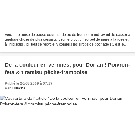
Voici une guise de pause gourmande ou de trou normand, avant de passer à
quelque chose de plus consistant sur le blog, un sorbet de mûre à la rose et
à l'hibiscus . Ici, tout se recycle, y compris les sirops de pochage ! C'est le
cas du sirop à l'hibiscus...
De la couleur en verrines, pour Dorian ! Poivron-
feta & tiramisu pêche-framboise
Publié le 26/08/2009 à 07:17
Par
Tiuscha