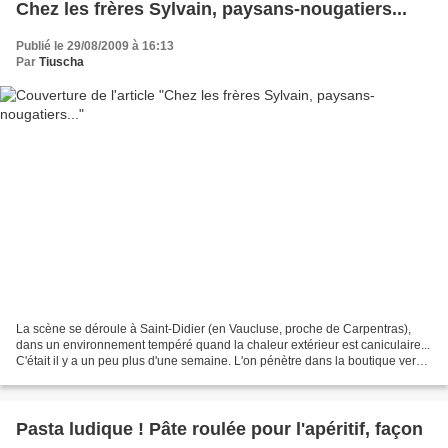
Chez les frères Sylvain, paysans-nougatiers...
Publié le 29/08/2009 à 16:13
Par
Tiuscha
La scène se déroule à Saint-Didier (en Vaucluse, proche de Carpentras),
dans un environnement tempéré quand la chaleur extérieur est caniculaire...
C'était il y a un peu plus d'une semaine. L'on pénètre dans la boutique vers
10h00 du matin, il fait déjà...
Pasta ludique ! Pâte roulée pour l'apéritif, façon