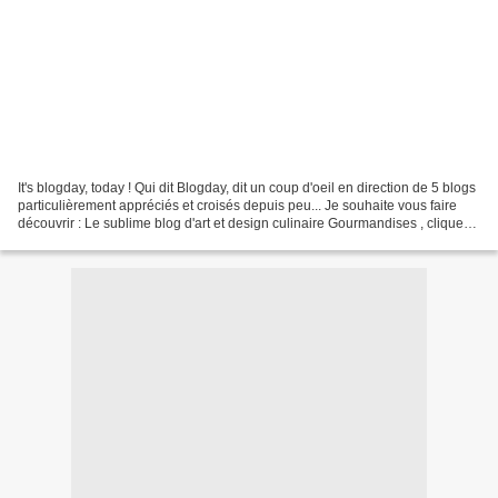
It's blogday, today ! Qui dit Blogday, dit un coup d'oeil en direction de 5 blogs
particulièrement appréciés et croisés depuis peu... Je souhaite vous faire
découvrir : Le sublime blog d'art et design culinaire Gourmandises , cliquez
ici ! Le nouveau...