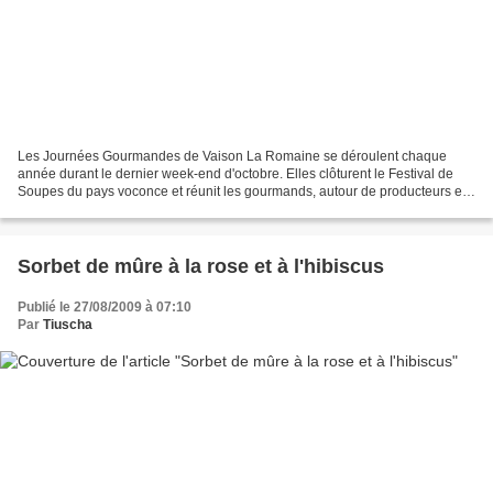
Les Journées Gourmandes de Vaison La Romaine se déroulent chaque
année durant le dernier week-end d'octobre. Elles clôturent le Festival de
Soupes du pays voconce et réunit les gourmands, autour de producteurs et
d'artisans d'ici et d'ailleurs, entre...
Sorbet de mûre à la rose et à l'hibiscus
Publié le 27/08/2009 à 07:10
Par
Tiuscha