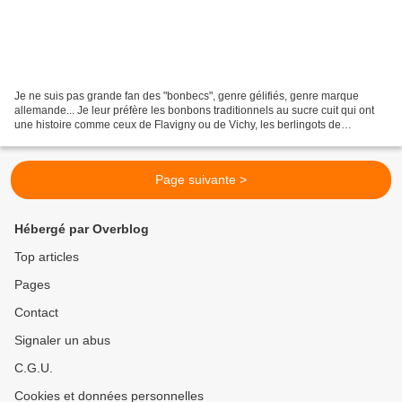
Je ne suis pas grande fan des "bonbecs", genre gélifiés, genre marque
allemande... Je leur préfère les bonbons traditionnels au sucre cuit qui ont
une histoire comme ceux de Flavigny ou de Vichy, les berlingots de
Carpentras (fabriqués tout près de chez...
Page suivante >
Hébergé par Overblog
Top articles
Pages
Contact
Signaler un abus
C.G.U.
Cookies et données personnelles