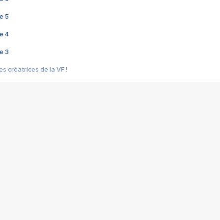
e 5
e 4
e 3
s créatrices de la VF !
e 2
e 1
e Mektoub My Love arrive enfin ! Rencontre avec Shaïn Boumedine et Sal
i : après Toni en famille
elle réalise le bouleversant Dites lui que je l'aime
ais ! Rencontre autour de Vie privée de Rebecca Zlotowski
 de Marguerite, Grave... Rencontre avec Ella Rumpf
 Les Rêveurs, un film intime sur la santé mentale