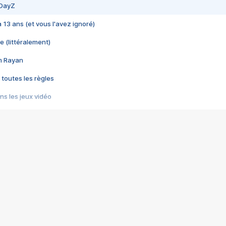
 DayZ
 a 13 ans (et vous l'avez ignoré)
e (littéralement)
im Rayan
 toutes les règles
s les jeux vidéo
us choquant de Rockstar ? - Le scandale BULLY
e plus moche de Steam
du RÊVE tourne au CAUCHEMAR
pendant 8 heures
it… à tort
umiliés par un jeu vidéo
ire - Final Fantasy 8