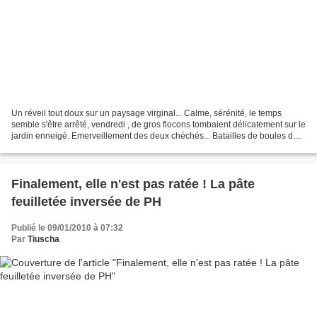
Un réveil tout doux sur un paysage virginal... Calme, sérénité, le temps
semble s'être arrêté, vendredi , de gros flocons tombaient délicatement sur le
jardin enneigé. Emerveillement des deux chéchés... Batailles de boules de
neige, course-poursuite,...
Finalement, elle n'est pas ratée ! La pâte
feuilletée inversée de PH
Publié le 09/01/2010 à 07:32
Par
Tiuscha