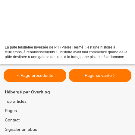
La pâte feuilletée inversée de PH (Pierre Hermé !) est une histoire à
feuilletons, à rebondissements ! L'histoire avait mal commencé quand de la
pâte destinée à une galette des rois à la frangipane pistache/cardamome
(clic) a lâché son contenu vert sur...
< Page précédente
Page suivante >
Hébergé par Overblog
Top articles
Pages
Contact
Signaler un abus