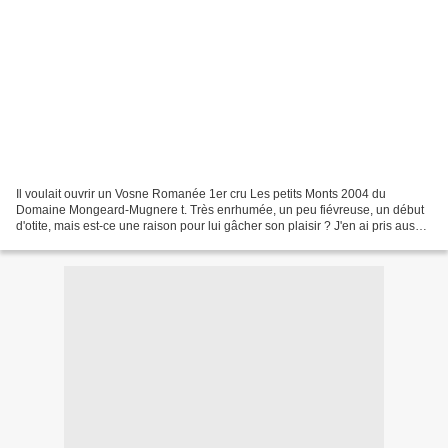
Il voulait ouvrir un Vosne Romanée 1er cru Les petits Monts 2004 du
Domaine Mongeard-Mugnere t. Très enrhumée, un peu fiévreuse, un début
d'otite, mais est-ce une raison pour lui gâcher son plaisir ? J'en ai pris aussi
un peu à cuisiner, même si je n'étais...