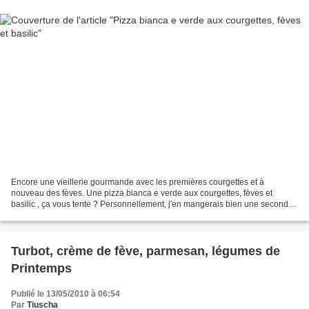
Encore une vieillerie gourmande avec les premières courgettes et à
nouveau des fèves. Une pizza bianca e verde aux courgettes, fèves et
basilic , ça vous tente ? Personnellement, j'en mangerais bien une seconde
fois... Il y a peu, je vous proposais une...
Turbot, crème de fève, parmesan, légumes de
Printemps
Publié le 13/05/2010 à 06:54
Par
Tiuscha