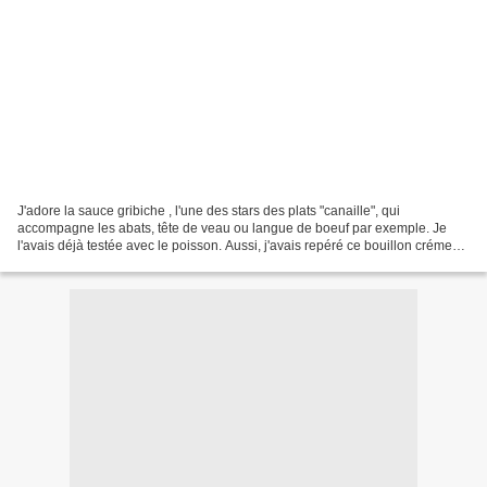
J'adore la sauce gribiche , l'une des stars des plats "canaille", qui
accompagne les abats, tête de veau ou langue de boeuf par exemple. Je
l'avais déjà testée avec le poisson. Aussi, j'avais repéré ce bouillon crémeux
"façon gribiche" de longue date...