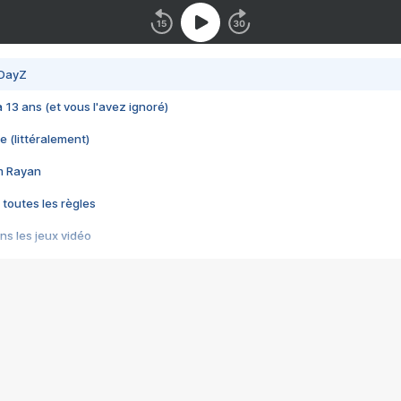
 DayZ
 a 13 ans (et vous l'avez ignoré)
e (littéralement)
im Rayan
 toutes les règles
s les jeux vidéo
us choquant de Rockstar ? - Le scandale BULLY
e plus moche de Steam
du RÊVE tourne au CAUCHEMAR
pendant 8 heures
it… à tort