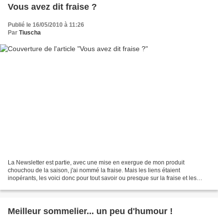
Vous avez dit fraise ?
Publié le 16/05/2010 à 11:26
Par
Tiuscha
La Newsletter est partie, avec une mise en exergue de mon produit
chouchou de la saison, j'ai nommé la fraise. Mais les liens étaient
inopérants, les voici donc pour tout savoir ou presque sur la fraise et les
fraises (variétés, appellation...). La fraise,...
Meilleur sommelier... un peu d'humour !