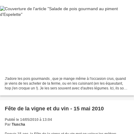
J'adore les pois gourmands , que je mange même à l'occasion crus, quand
je viens de les acheter de la ferme, ou en les cuisinant (en les équeutant,
hop j'en croque un !). Je les sers souvent avec d'autres légumes. Ici, ils sont
seuls, ce sont les rois...
Fête de la vigne et du vin - 15 mai 2010
Publié le 14/05/2010 à 13:04
Par
Tiuscha