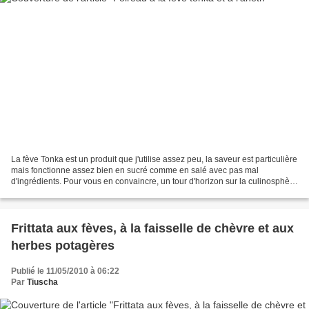
La fève Tonka est un produit que j'utilise assez peu, la saveur est particulière
mais fonctionne assez bien en sucré comme en salé avec pas mal
d'ingrédients. Pour vous en convaincre, un tour d'horizon sur la culinosphère
suffit. Pour ma part, je l'ai...
Frittata aux fèves, à la faisselle de chèvre et aux
herbes potagères
Publié le 11/05/2010 à 06:22
Par
Tiuscha