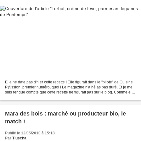
Elle ne date pas d'hier cette recette ! Elle figurait dans le "pilote" de Cuisine
P@ssion, premier numéro, quoi ! Le magazine n'a hélas pas duré. Et je me
suis rendue compte que cette recette ne figurait pas sur le blog. Comme elle
est de saison, (re)voici...
Mara des bois : marché ou producteur bio, le
match !
Publié le 12/05/2010 à 15:18
Par
Tiuscha