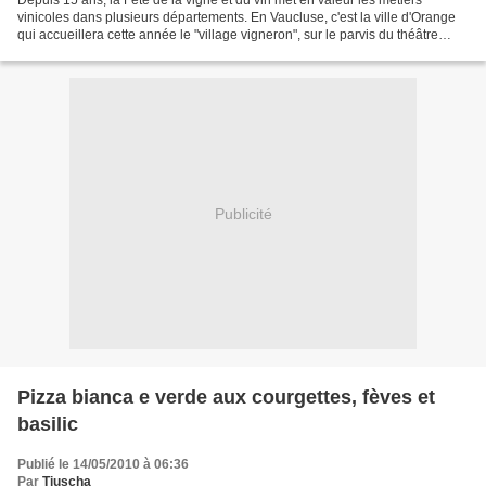
Depuis 15 ans, la Fête de la vigne et du vin met en valeur les métiers
vinicoles dans plusieurs départements. En Vaucluse, c'est la ville d'Orange
qui accueillera cette année le "village vigneron", sur le parvis du théâtre
antique les 14 et 15 mai 2010...
Publicité
Pizza bianca e verde aux courgettes, fèves et
basilic
Publié le 14/05/2010 à 06:36
Par
Tiuscha