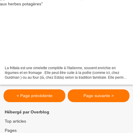
La frittata est une omelette complète à l'italienne, souvent enrichie en
légumes et en fromage . Elle peut être cuite à la poêle (comme ici, chez
Guidman ) ou au four (ià, chez Edda) selon la tradition familiale. Elle permet
donc de faire un repas complet,...
< Page précédente
Page suivante >
Hébergé par Overblog
Top articles
Pages