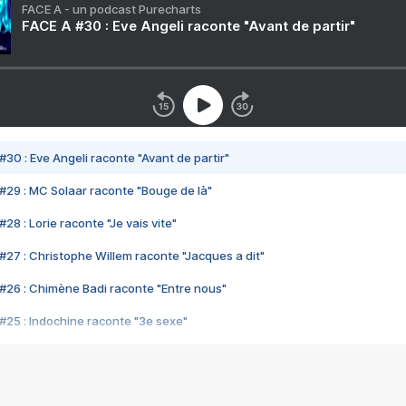
FACE A - un podcast Purecharts
FACE A #30 : Eve Angeli raconte "Avant de partir"
#30 : Eve Angeli raconte "Avant de partir"
#29 : MC Solaar raconte "Bouge de là"
28 : Lorie raconte "Je vais vite"
#27 : Christophe Willem raconte "Jacques a dit"
#26 : Chimène Badi raconte "Entre nous"
#25 : Indochine raconte "3e sexe"
#24 : Zaho raconte "C'est chelou"
#23 : Patrick Bruel raconte "Au café des délices"