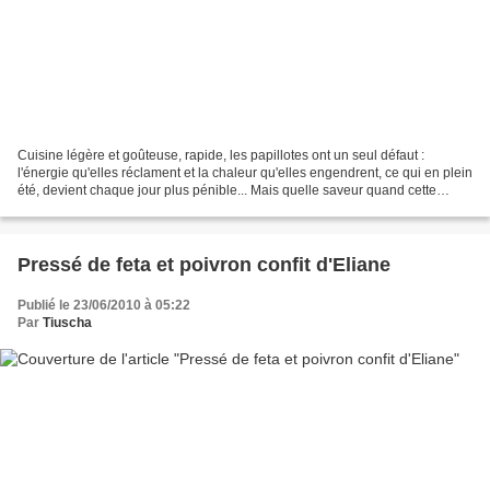
Cuisine légère et goûteuse, rapide, les papillotes ont un seul défaut :
l'énergie qu'elles réclament et la chaleur qu'elles engendrent, ce qui en plein
été, devient chaque jour plus pénible... Mais quelle saveur quand cette
papillote est 100% naturelle...
Pressé de feta et poivron confit d'Eliane
Publié le 23/06/2010 à 05:22
Par
Tiuscha