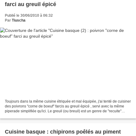
farci au greuil épicé
Publié le 30/06/2010 à 06:32
Par
Tiuscha
Toujours dans la même cuisine étriquée et mal équipée, j'ai tenté de cuisiner
des poivrons "corne de boeuf" farcis au greuil épicé , servi avec la même
piperade simplifiée qu'ici. Le greuil (ou breuil) est un genre de "recuite"
(ricotta) à base de petit...
Cuisine basque : chipirons poêlés au piment