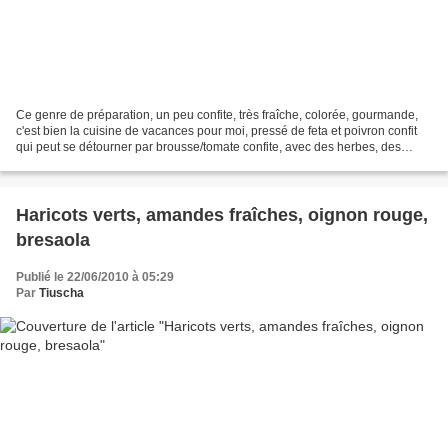
Ce genre de préparation, un peu confite, très fraîche, colorée, gourmande,
c'est bien la cuisine de vacances pour moi, pressé de feta et poivron confit
qui peut se détourner par brousse/tomate confite, avec des herbes, des
épices, des olives etc... selon...
Haricots verts, amandes fraîches, oignon rouge,
bresaola
Publié le 22/06/2010 à 05:29
Par
Tiuscha