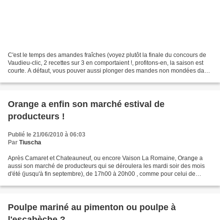
C'est le temps des amandes fraîches (voyez plutôt la finale du concours de
Vaudieu-clic, 2 recettes sur 3 en comportaient !, profitons-en, la saison est
courte. A défaut, vous pouver aussi plonger des mandes non mondées dans
l'eau frémissante quelques...
Orange a enfin son marché estival de
producteurs !
Publié le 21/06/2010 à 06:03
Par
Tiuscha
Après Camaret et Chateauneuf, ou encore Vaison La Romaine, Orange a
aussi son marché de producteurs qui se déroulera les mardi soir des mois
d'été (jusqu'à fin septembre), de 17h00 à 20h00 , comme pour celui de
Camaret (clic), en partenariat avec le réseau...
Poulpe mariné au pimenton ou poulpe à
l'escabèche ?