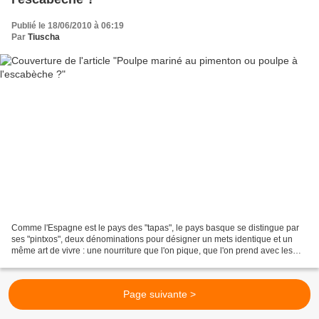
Publié le 18/06/2010 à 06:19
Par
Tiuscha
Comme l'Espagne est le pays des "tapas", le pays basque se distingue par
ses "pintxos", deux dénominations pour désigner un mets identique et un
même art de vivre : une nourriture que l'on pique, que l'on prend avec les
doigts, que l'on suce, que l'on...
Page suivante >