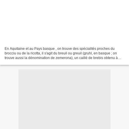
En Aquitaine et au Pays basque , on trouve des spécialités proches du
brocciu ou de la ricotta, il s'agit du breuil ou greuil (gruhl, en basque ; on
trouve aussi la dénomination de zemerona), un caillé de brebis obtenu à
partir du petit lait - lactoserum...