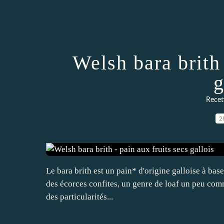
Welsh bara brith 
g
Recett
2
Le bara brith est un pain* d'origine galloise à base
des écorces confites, un genre de loaf un peu comm
des particularités...