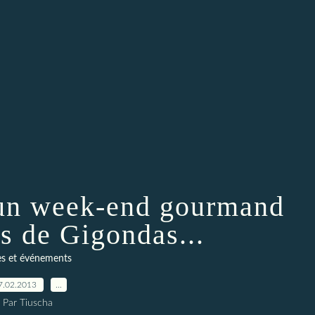
d'un week-end gourmand
ns de Gigondas...
es et événements
7.02.2013
…
Par Tiuscha