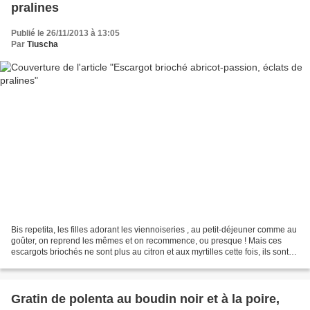
pralines
Publié le 26/11/2013 à 13:05
Par
Tiuscha
Bis repetita, les filles adorant les viennoiseries , au petit-déjeuner comme au
goûter, on reprend les mêmes et on recommence, ou presque ! Mais ces
escargots briochés ne sont plus au citron et aux myrtilles cette fois, ils sont
garnis d'une compote abricot-passion...
Gratin de polenta au boudin noir et à la poire,