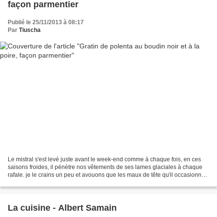
façon parmentier
Publié le 25/11/2013 à 08:17
Par
Tiuscha
Le mistral s'est levé juste avant le week-end comme à chaque fois, en ces
saisons froides, il pénètre nos vêtements de ses lames glaciales à chaque
rafale. je le crains un peu et avouons que les maux de tête qu'il occasionne
parfois ne sont point légende...
La cuisine - Albert Samain