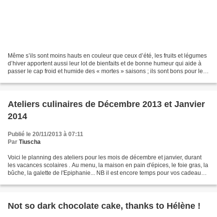
Même s’ils sont moins hauts en couleur que ceux d’été, les fruits et légumes
d’hiver apportent aussi leur lot de bienfaits et de bonne humeur qui aide à
passer le cap froid et humide des « mortes » saisons ; ils sont bons pour le
moral et la santé ! Le...
Ateliers culinaires de Décembre 2013 et Janvier
2014
Publié le 20/11/2013 à 07:11
Par
Tiuscha
Voici le planning des ateliers pour les mois de décembre et janvier, durant
les vacances scolaires . Au menu, la maison en pain d'épices, le foie gras, la
bûche, la galette de l'Epiphanie... NB il est encore temps pour vos cadeaux
de fin d'année : réservez...
Not so dark chocolate cake, thanks to Hélène !