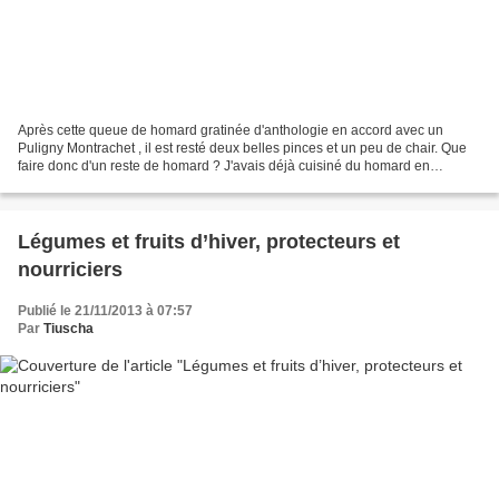
Après cette queue de homard gratinée d'anthologie en accord avec un
Puligny Montrachet , il est resté deux belles pinces et un peu de chair. Que
faire donc d'un reste de homard ? J'avais déjà cuisiné du homard en
rémoulade de fenouil , le voici en tartare...
Légumes et fruits d’hiver, protecteurs et
nourriciers
Publié le 21/11/2013 à 07:57
Par
Tiuscha