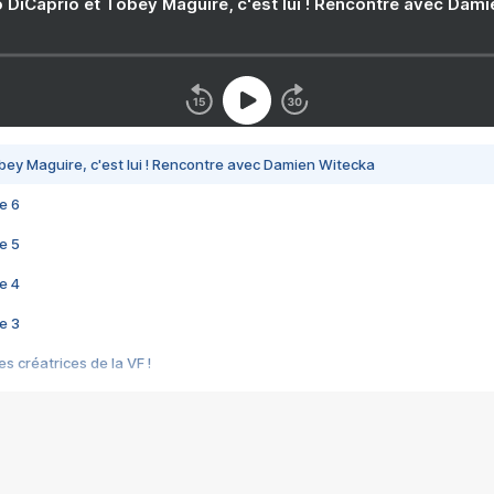
 DiCaprio et Tobey Maguire, c'est lui ! Rencontre avec Dam
bey Maguire, c'est lui ! Rencontre avec Damien Witecka
e 6
e 5
e 4
e 3
s créatrices de la VF !
e 2
e 1
e Mektoub My Love arrive enfin ! Rencontre avec Shaïn Boumedine et Sal