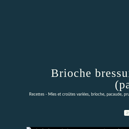
Brioche bressu
(p
,
,
,
Recettes - Mies et croûtes variées
brioche
pacaude
pr
2