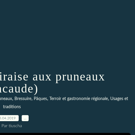
iraise aux pruneaux
acaude)
,
,
,
,
uneaux
Bressuire
Pâques
Terroir et gastronomie régionale
Usages et
traditions
5.04.2019
…
Par tiuscha