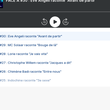
FACE A #30 : Eve Angeli raconte "Avant de partir"
#30 : Eve Angeli raconte "Avant de partir"
#29 : MC Solaar raconte "Bouge de là"
28 : Lorie raconte "Je vais vite"
#27 : Christophe Willem raconte "Jacques a dit"
#26 : Chimène Badi raconte "Entre nous"
#25 : Indochine raconte "3e sexe"
#24 : Zaho raconte "C'est chelou"
#23 : Patrick Bruel raconte "Au café des délices"
#22 : Kyo raconte "Le chemin"