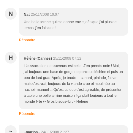
N
Nat
25/11/2008 10:07
Une belle terrine qui me donne envie, dés que j'ai plus de
temps, j'en fais une!
Répondre
H
Hélène (Cannes)
25/11/2008 07:12
L'asssociation des saveurs est belle. J'en prends note ! Moi,
j'ai toujours une base de gorge de porc ou d'échine et puis un
peu de lard gras. Après, je brode ... canard, pintade, faisan ...
mais c'est vrai, toujours de la viande crue et moulinée au
hachoir manuel ... Qu'est-ce que c'est agréable, de présenter
à table une belle terrine maison ! ça plaît toujours à tout le
monde !<br /> Gros bisous<br /> Hélène
Répondre
~
~marion~
24/11/2008 21:27