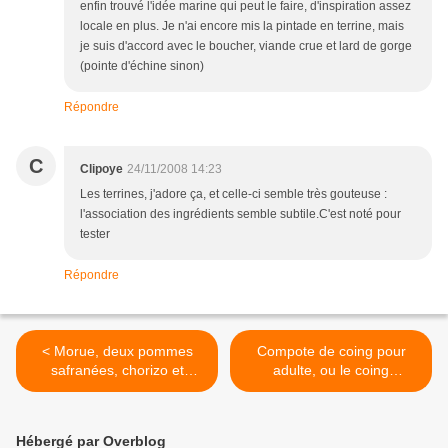
enfin trouvé l'idée marine qui peut le faire, d'inspiration assez
locale en plus. Je n'ai encore mis la pintade en terrine, mais
je suis d'accord avec le boucher, viande crue et lard de gorge
(pointe d'échine sinon)
Répondre
C
Clipoye
24/11/2008 14:23
Les terrines, j'adore ça, et celle-ci semble très gouteuse :
l'association des ingrédients semble subtile.C'est noté pour
tester
Répondre
< Morue, deux pommes
Compote de coing pour
safranées, chorizo et
adulte, ou le coing
basilic, comme Nicolas Le
transfiguré ! >
Bec
Hébergé par Overblog