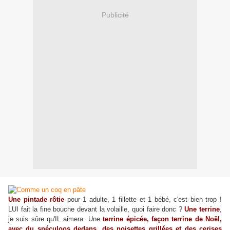
Publicité
U
ne pintade rôtie
pour 1 adulte, 1 fillette et 1 bébé, c'est bien trop !
LUI fait la fine bouche devant l
a
volaille, quoi faire donc ?
Une terrine
,
je suis sûre qu'IL aimera. Une
terrine épicée, façon terrine de Noël,
avec du spéculoos dedans, des noisettes grillées et des cerises