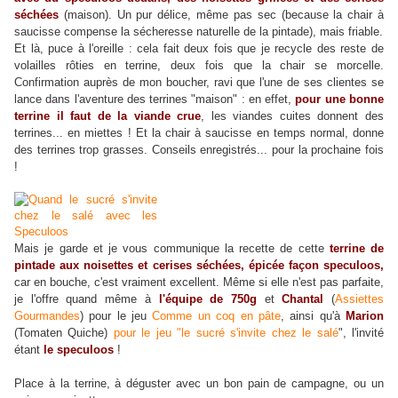
séchées
(maison). Un pur délice, même pas sec (because la chair à
saucisse compense la sécheresse naturelle de la pintade), mais friable.
Et là, puce à l'oreille : cela fait deux fois que je recycle des reste de
volailles rôties en terrine, deux fois que la chair se morcelle.
Confirmation auprès de mon boucher, ravi que l'une de ses clientes se
lance dans l'aventure des terrines "maison" : en effet,
pour une bonne
terrine il faut de la viande crue
, les viandes cuites donnent des
terrines... en miettes ! Et la chair à saucisse en temps normal, donne
des terrines trop grasses. Conseils enregistrés... pour la prochaine fois
!
Mais je garde et je vous communique la recette de cette
terrine de
pintade aux
noisettes et cerises séchées, épicée façon speculoos,
car en bouche, c'est
vraiment excellent. Même si elle n'est pas parfaite,
je l'offre quand même à
l'équipe de 750g
et
Chantal
(
Assiettes
Gourmandes
) pour le jeu
Comme un coq en pâte
, ainsi qu'à
Marion
(Tomaten Quiche)
pour le jeu "le sucré s'invite chez le salé
", l'invité
étant
le speculoos
!
Place à la terrine, à déguster avec un bon pain de campagne, ou un