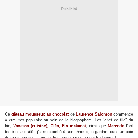
Publicité
Ce
gâteau mousseux au chocolat
de
Laurence Salomon
commence
à être très populaire au sein de la blogosphère. Les "chef de file" du
bio,
Vanessa (cuisine), Cléa, Flo makanai
, ainsi que
Mercotte
l'ont
testé et aussitôt, j'ai succombé à son charme, le gardant dans un coin
de ma mémoire, attendant le moment propice pour le dévorer !