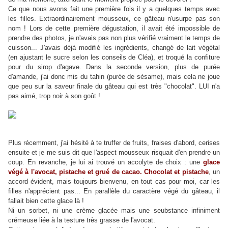
Ce que nous avons fait une première fois il y a quelques temps avec
les filles. Extraordinairement mousseux, ce gâteau n'usurpe pas son
nom ! Lors de cette première dégustation, il avait été impossible de
prendre des photos, je n'avais pas non plus vérifié vraiment le temps de
cuisson... J'avais déjà modifié les ingrédients, changé de lait végétal
(en ajustant le sucre selon les conseils de Cléa), et troqué la confiture
pour du sirop d'agave. Dans la seconde version, plus de purée
d'amande, j'ai donc mis du tahin (purée de sésame), mais cela ne joue
que peu sur la saveur finale du gâteau qui est très "chocolat". LUI n'a
pas aimé, trop noir à son goût !
Plus récemment, j'ai hésité à te truffer de fruits, fraises d'abord, cerises
ensuite et je me suis dit que l'aspect mousseux risquait d'en prendre un
coup. En revanche, je lui ai trouvé un accolyte de choix : une
glace
végé à l'avocat, pistache et grué de cacao. Chocolat et pistache
, un
accord évident, mais toujours bienvenu, en tout cas pour moi, car les
filles n'apprécient pas... En parallèle du caractère végé du gâteau, il
fallait bien cette glace là !
Ni un sorbet, ni une crème glacée mais une seubstance infiniment
crémeuse liée à la testure très grasse de l'avocat.