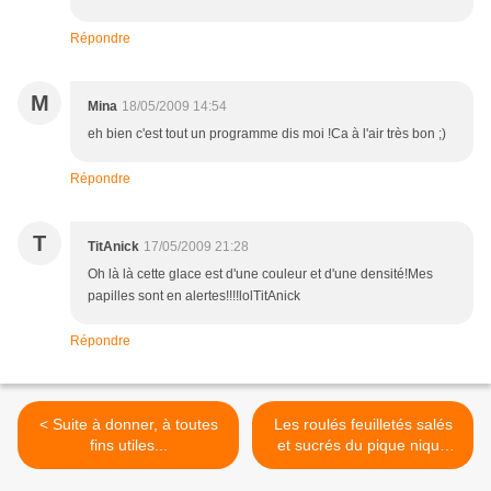
Répondre
M
Mina
18/05/2009 14:54
eh bien c'est tout un programme dis moi !Ca à l'air très bon ;)
Répondre
T
TitAnick
17/05/2009 21:28
Oh là là cette glace est d'une couleur et d'une densité!Mes
papilles sont en alertes!!!!lolTitAnick
Répondre
< Suite à donner, à toutes
Les roulés feuilletés salés
fins utiles...
et sucrés du pique nique
(ou apéritif !) >