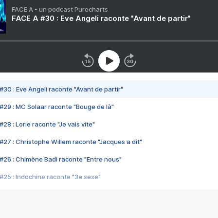
FACE A - un podcast Purecharts
FACE A #30 : Eve Angeli raconte "Avant de partir"
#30 : Eve Angeli raconte "Avant de partir"
#29 : MC Solaar raconte "Bouge de là"
28 : Lorie raconte "Je vais vite"
#27 : Christophe Willem raconte "Jacques a dit"
#26 : Chimène Badi raconte "Entre nous"
#25 : Indochine raconte "3e sexe"
#24 : Zaho raconte "C'est chelou"
#23 : Patrick Bruel raconte "Au café des délices"