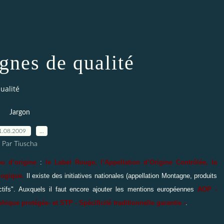
ignes de qualité
ualité
Jargon
1.08.2009
…
Par Tiuscha
ou d’origine
:
le Label Rouge, l’Appellation d’Origine Contrôlée, la
logique.
Il existe des initiatives nationales (appellation Montagne, produits
ctifs". Auxquels il faut encore ajouter les mentions européennes
AOP -
hique protégée- et STP - Spécificité traditionnelle garantie -
.