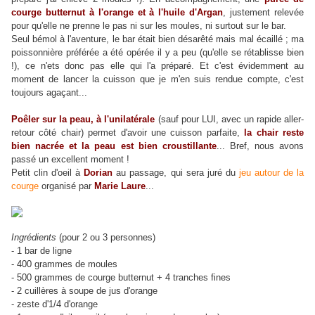
courge butternut à l'orange et à l'huile d'Argan
, justement relevée
pour qu'elle ne prenne le pas ni sur les moules, ni surtout sur le bar.
Seul bémol à l'aventure, le bar était bien désarêté mais mal écaillé ; ma
poissonnière préférée a été opérée il y a peu (qu'elle se rétablisse bien
!), ce n'ets donc pas elle qui l'a préparé. Et c'est évidemment au
moment de lancer la cuisson que je m'en suis rendue compte, c'est
toujours agaçant...
Poêler sur la peau, à l'unilatérale
(sauf pour LUI, avec un rapide aller-
retour côté chair) permet d'avoir une cuisson parfaite,
la chair reste
bien nacrée et la peau est bien croustillante
... Bref, nous avons
passé un excellent moment !
Petit clin d'oeil à
Dorian
au passage, qui sera juré du
jeu autour de la
courge
organisé par
Marie Laure
...
Ingrédients
(pour 2 ou 3 personnes)
- 1 bar de ligne
- 400 grammes de moules
- 500 grammes de courge butternut + 4 tranches fines
- 2 cuillères à soupe de jus d'orange
- zeste d'1/4 d'orange