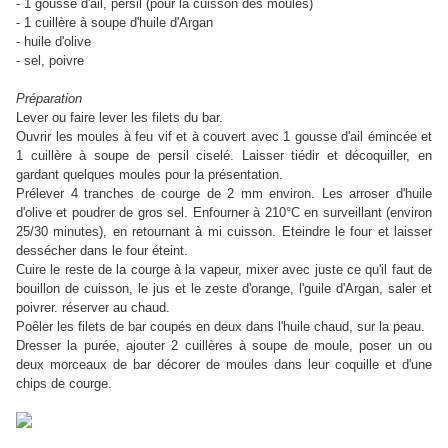
- 1 gousse d'ail, persil (pour la cuisson des moules)
- 1 cuillère à soupe d'huile d'Argan
- huile d'olive
- sel, poivre
Préparation
Lever ou faire lever les filets du bar.
Ouvrir les moules à feu vif et à couvert avec 1 gousse d'ail émincée et
1 cuillère à soupe de persil ciselé. Laisser tiédir et décoquiller, en
gardant quelques moules pour la présentation.
Prélever 4 tranches de courge de 2 mm environ. Les arroser d'huile
d'olive et poudrer de gros sel. Enfourner à 210°C en surveillant (environ
25/30 minutes), en retournant à mi cuisson. Eteindre le four et laisser
dessécher dans le four éteint.
Cuire le reste de la courge à la vapeur, mixer avec juste ce qu'il faut de
bouillon de cuisson, le jus et le zeste d'orange, l'guile d'Argan, saler et
poivrer. réserver au chaud.
Poêler les filets de bar coupés en deux dans l'huile chaud, sur la peau.
Dresser la purée, ajouter 2 cuillères à soupe de moule, poser un ou
deux morceaux de bar décorer de moules dans leur coquille et d'une
chips de courge.