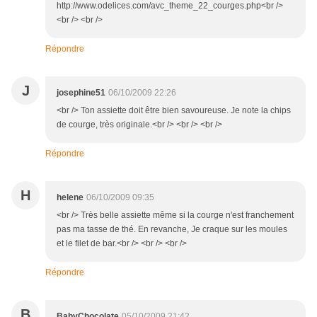
http://www.odelices.com/avc_theme_22_courges.php<br />
<br /> <br />
Répondre
J
josephine51
06/10/2009 22:26
<br /> Ton assiette doit être bien savoureuse. Je note la chips
de courge, très originale.<br /> <br /> <br />
Répondre
H
helene
06/10/2009 09:35
<br /> Très belle assiette même si la courge n'est franchement
pas ma tasse de thé. En revanche, Je craque sur les moules
et le filet de bar.<br /> <br /> <br />
Répondre
B
BabyChocolate
05/10/2009 21:42