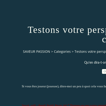
Testons votre pers
c
SAVEUR PASSION
>
Categories
>
Testons votre perspi
Qu'en dira-t-on
0
Si vous êtes joueur (joueuse), dites-moi un peu à quoi cela vous fai
Sucré, salé, chaud, froid, hiver, été ? Testons un peu votre perspi