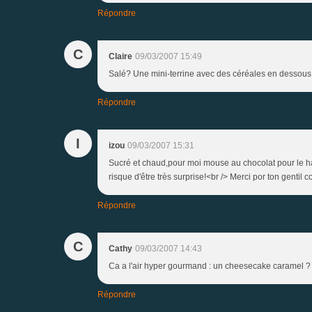
Répondre
C
Claire
09/03/2007 15:49
Salé? Une mini-terrine avec des céréales en dessous
Répondre
I
izou
09/03/2007 15:31
Sucré et chaud,pour moi mouse au chocolat pour le ha
risque d'être très surprise!<br /> Merci por ton genti
Répondre
C
Cathy
09/03/2007 14:43
Ca a l'air hyper gourmand : un cheesecake caramel ?
Répondre