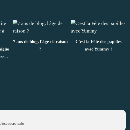
7 ans de blog, l'âge de raison
C'est la Fête des papilles
aigüe
?
avec Yummy !
re...
'est sucré-salé