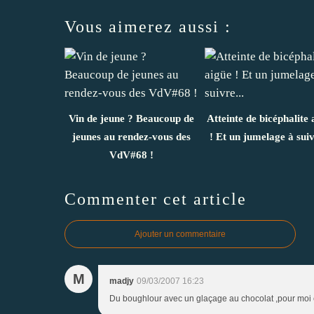
Vous aimerez aussi :
Vin de jeune ? Beaucoup de
Atteinte de bicéphalite 
jeunes au rendez-vous des
! Et un jumelage à suiv
VdV#68 !
Commenter cet article
Ajouter un commentaire
M
madjy
09/03/2007 16:23
Du boughlour avec un glaçage au chocolat ,pour moi c