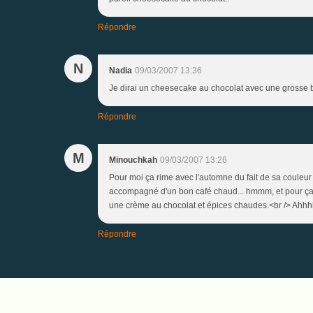
Répondre
N
Nadia
09/03/2007 13:36
Je dirai un cheesecake au chocolat avec une grosse b
Répondre
M
Minouchkah
09/03/2007 13:26
Pour moi ça rime avec l'automne du fait de sa couleur
accompagné d'un bon café chaud... hmmm, et pour ça 
une crème au chocolat et épices chaudes.<br /> Ahhhhhh
Répondre