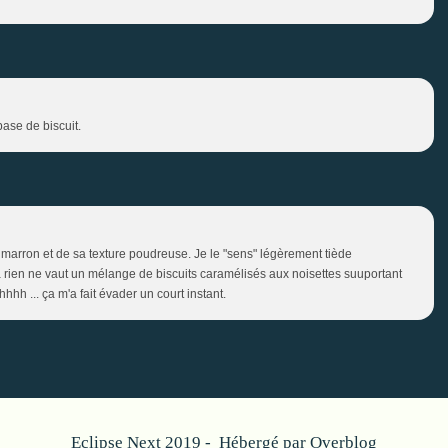
ase de biscuit.
 marron et de sa texture poudreuse. Je le "sens" légèrement tiède
rien ne vaut un mélange de biscuits caramélisés aux noisettes suuportant
h ... ça m'a fait évader un court instant.
Eclipse Next 2019 - Hébergé par
Overblog