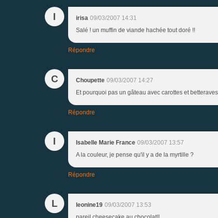
I
irisa
09/03/2007 14:31
Salé ! un muffin de viande hachée tout doré !!
Répondre
C
Choupette
09/03/2007 14:27
Et pourquoi pas un gâteau avec carottes et betteraves ;
Répondre
I
Isabelle Marie France
09/03/2007 13:57
A la couleur, je pense qu'il y a de la myrtille ?
Répondre
L
leonine19
09/03/2007 13:53
pareil cheesecake au chocolat!!