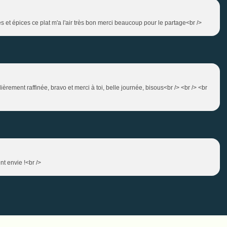
s et épices ce plat m'a l'air très bon merci beaucoup pour le partage<br />
èrement raffinée, bravo et merci à toi, belle journée, bisous<br /> <br /> <br
nt envie !<br />