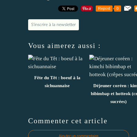
Repost
0
S'inscrire à la newsletter
Vous aimerez aussi :
Fête du Têt : boeuf à la
sichuannaise
Déjeuner coréen : ki
bibimbap et hotteok (c
sucrées)
Commenter cet article
Ajouter un commentaire