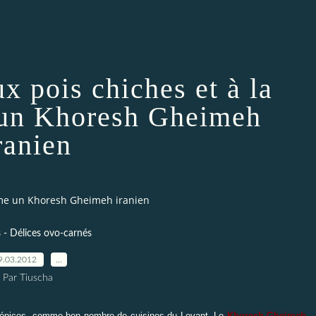
x pois chiches et à la
un Khoresh Gheimeh
ranien
mme un Khoresh Gheimeh iranien
 - Délices ovo-carnés
9.03.2012
…
Par Tiuscha
d'épices, comme bon nombre de cuisines du Levant. Le
Khoresh Gheimeh