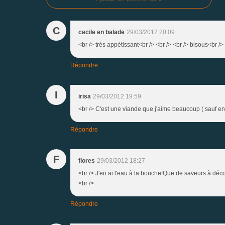
C
cecile en balade
29/03/2012 20:09
<br /> très appétissant<br /> <br /> <br /> bisous<br />
Répondre
I
irisa
29/03/2012 19:59
<br /> C'est une viande que j'aime beaucoup ( sauf en gi
Répondre
F
flores
29/03/2012 18:27
<br /> J'en ai l'eau à la bouche!Que de saveurs à dé
<br />
Répondre