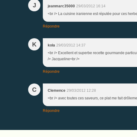
J
jeanmarc35000
29/03/2012 16:14
<br /> La cuisine iranienne est réputée pour ces herbe
Répondre
K
kola
29/03/2012 14:37
<br /> Excellent et superbe recette gourmande particuli
/> Jacqueline<br />
Répondre
C
Clemence
29/03/2012 12:28
<br /> avec toutes ces saveurs, ce plat me fait drôleme
Répondre