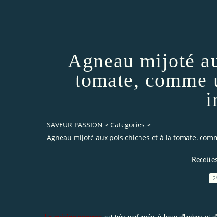
Agneau mijoté au
tomate, comme 
i
SAVEUR PASSION
>
Categories
>
Agneau mijoté aux pois chiches et à la tomate, co
Recettes
2
La cuisine persane
est très parfumée, à base d'herbes et 