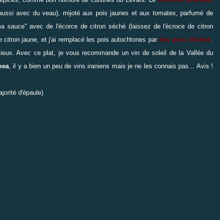
s aussi avec du veau), mijoté aux pois jaunes et aux tomates, parfumé de
 ma sauce" avec de l'écorce de citron séché (laissez de l'écroce de citron
 citron jaune, et j'ai remplacé les pois autochtones par
des pois chiches
.
icieux. Avec ce plat, je vous recommande un vin de soleil de la Vallée du
mea
, il y a bien un peu de vins iraniens mais je ne les connais pas... Avis !
orité d'épaule)