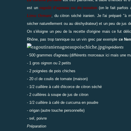
est un
ragoût d'agneau ou de mouton
(on le fait parfoi
Limu Ormani
, du citron séché iranien. Je l'ai préparé "à
sécher naturellement ou au déshydrateur) et un peu de jus de
On s'éloigne un peu de la recette d'origine mais ce fut dél
Rhône, pas trop tannique ou un vin grec par exemple
ce Ne
Ingrédients
- 500 grammes d'agneau (différents morceaux ici mais une maj
- 1 gros oignon ou 2 petits
- 2 poignées de pois chiches
- 20 cl de coulis de tomate (maison)
- 1/2 cuillère à café d'écorce de citron séché
- 2 cuillères à soupe de jus de citron
- 1/2 cuillère à café de curcuma en poudre
- origan (autre touche personnelle)
- sel, poivre
Préparation