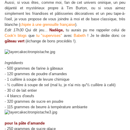
Aussi, si vous êtes, comme moi, fan de cet univers onirique, un peu
déjanté et mystérieux propre à Tim Burton, ou si vous aimez
simplement les friandises et pâtisseries décoratives et un peu tape-à-
l'oeil, je vous propose de vous joindre à moi et de
base classique, très
blanche (
chipée à une grenouille française
).
Edit 17h30
Qui dit jeu...
Nadège,
tu aurais pu me rappeler celui de
Cook'n blogs
que
tu "supervises"
avec
Babeth
! Je te dédie donc ce
gâteau vert
(échange de bons procédés !).
Ingrédients
- 500 grammes de farine à gâteaux
- 120 grammes de poudre d’amandes
- 1 cuillère à soupe de levure chimique
- ½ cuillère à soupe de sel (mal lu, je n'ai mis qu'½ cuillère à café)
- 30 cl de lait entier
- 4 blancs d'oeufs
- 320 grammes de sucre en poudre
- 115 grammes de beurre à température ambiante
pour la pâte d'amande
- 250 grammes de sucre glace