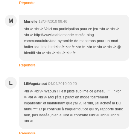
Répondre
M
Murielle
13/04/2010 09:46
<br /> <br /> Voici ma participation pour ce jeu :<br /> <br />
<br /> http://www.latablemonde.com/le-blog-
communautaire/une-pyramide-de-macarons-pour-un-mad-
hatter-tea-time.html<br /> <br /> <br /> <br /> <br /> <br /> @
bientôt.<br /> <br /> <br /> <br />
Répondre
L
LiliVegetatout
04/04/2010 00:20
<br /> <br /> Waouh ! Il est juste sublime ce gateau ! *__*<br
/> <br /> <br /> Moi j'étais plutot en mode "carrément
impatiente" et maintenant que j'ai vu le film, j'ai acheté la BO
huhu ^^" Et je continue à traquer tout ce qui s'y rapporte donc
non, pas lassée, bien au<br /> contraire !<br /> <br /> <br />
<br />
Répondre