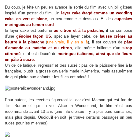
Du coup, je fête un peu en avance la sortie du film avec un joli gâteau
inspiré d'un poster du film. Un
layer cake étagé comme un wedding
cake, en vert et blanc
, un peu comme ci-dessous. Et des
cupcakes
meringués au lemon curd
.
le layer cake est parfumé
au citron et à la pistache
,
il se compose
d'une
génoise façon US
, spéciale layer cake, de
fausse crème au
beurre à la pistache
(
une vraie, il y en a là
), il est couvert de
pâte
d'amande au matcha et au citron
, elle même brillante d'un
sirop
citronné
, et il est décoré de
meringue italienne, ainsi que de fleurs
en pâte à sucre.
Un délice ludique, régressif et très sucré ; pas de la pâtisserie fine à la
française, plutôt la grosse cavalerie made in America, mais assurément
de quoi plaire aux enfants : les filles ont adoré !
Pour autant, les recettes figureront ici car c'est Maman qui est fan de
Tim Burton et qui ira voir Alice in Wonderland, le film n'est pas
recommandé avant 10 ans (une info croisée il y a plusieurs semaines,
mais plus depuis. Quoiqu'il en soit, je trouve certains passages un peu
rudes pour les miennes).