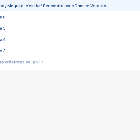
bey Maguire, c'est lui ! Rencontre avec Damien Witecka
e 6
e 5
e 4
e 3
s créatrices de la VF !
e 2
e 1
e Mektoub My Love arrive enfin ! Rencontre avec Shaïn Boumedine et Sal
i : après Toni en famille
elle réalise le bouleversant Dites lui que je l'aime
ais ! Rencontre autour de Vie privée de Rebecca Zlotowski