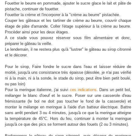
Fouetter le beurre en pommade, ajouter le sucre glace le lait et pâte de
pistache, continuer de fouetter.
Fouetter la crème et l'incorporer à la "crème au beurre" pistachée.
Couper les gâteaux et les tartiner de crème au beurre, couvrir chaque
étage de pâte d'amande. Coller l'étage supérieur à la crème au beurre.
Procéder ainsi pour les deux étages.
A ce stade vous pouvez réserver sous film alimentaire et donc,
préparer le gâteau la veille.
Le lendemain, il ne restera plus qu'à "lustrer" le gâteau au sirop citronné
et le décorer.
Pour le sirop, Faire fondre le sucre dans l'eau et laisser réduire de
moitié, jusqu'à uns consistance très épaisse (désolée, je n'ai pas vérifié
ni à la main, ni à la sonde, le stade du sirop, peut être bien petit boulé,
ou pas loin)
Pour la meringue italienne, j'ai suivi
ces indications
. Dans un petit bol,
mélanger le blanc d'oeuf et le sucre. Poser sur une casserole d'eau
frémissante (le bol ne doit pas toucher le fond de la casserole) et
monter le mélange en meringue à l'aide d'un batteur électrique. Battre
sans arrêt pendant 3 ou 4 minutes, jusqu'à ce que la meringue atteigne
la température de 45°C. Hors du feu, continuer à monter la meringue
jusqu'à ce que des pics se forment autour des fouets (2 ou 3 minutes).
Badigeonner le gâteau de sirop citronné, puis décorer de meringue