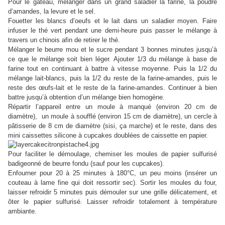
Pour le gâteau, mélanger dans un grand saladier la farine, la poudre
d’amandes, la levure et le sel.
Fouetter les blancs d’oeufs et le lait dans un saladier moyen. Faire
infuser le thé vert pendant une demi-heure puis passer le mélange à
travers un chinois afin de retirer le thé.
Mélanger le beurre mou et le sucre pendant 3 bonnes minutes jusqu’à
ce que le mélange soit bien léger. Ajouter 1/3 du mélange à base de
farine tout en continuant à battre à vitesse moyenne. Puis la 1/2 du
mélange lait-blancs, puis la 1/2 du reste de la farine-amandes, puis le
reste des œufs-lait et le reste de la farine-amandes. Continuer à bien
battre jusqu’à obtention d’un mélange bien homogène.
Répartir l’appareil entre un moule à manqué (environ 20 cm de
diamètre), un moule à soufflé (environ 15 cm de diamètre), un cercle à
pâtisserie de 8 cm de diamètre (sisi, ça marche) et le reste, dans des
mini caissettes silicone
à cupcakes
doublées de caissette en papier.
Pour faciliter le démoulage, chemiser les moules de papier sulfurisé
badigeonné de beurre fondu (sauf pour les cupcakes).
Enfourner pour 20 à 25 minutes à 180°C, un peu moins (insérer un
couteau à lame fine qui doit ressortir sec). Sortir les moules du four,
laisser refroidir 5 minutes puis démouler sur une grille délicatement, et
ôter le papier sulfurisé. Laisser refroidir totalement à température
ambiante.