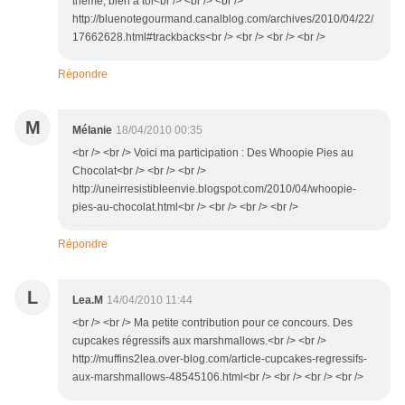
thème, bien à toi<br /> <br /> <br />
http://bluenotegourmand.canalblog.com/archives/2010/04/22/
17662628.html#trackbacks<br /> <br /> <br /> <br />
Répondre
M
Mélanie
18/04/2010 00:35
<br /> <br /> Voici ma participation : Des Whoopie Pies au
Chocolat<br /> <br /> <br />
http://uneirresistibleenvie.blogspot.com/2010/04/whoopie-
pies-au-chocolat.html<br /> <br /> <br /> <br />
Répondre
L
Lea.M
14/04/2010 11:44
<br /> <br /> Ma petite contribution pour ce concours. Des
cupcakes régressifs aux marshmallows.<br /> <br />
http://muffins2lea.over-blog.com/article-cupcakes-regressifs-
aux-marshmallows-48545106.html<br /> <br /> <br /> <br />