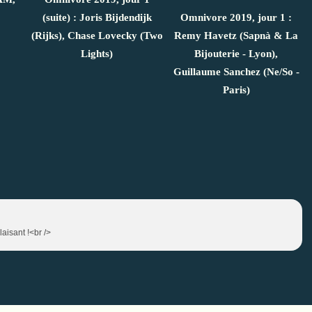
(suite) : Joris Bijdendijk
Omnivore 2019, jour 1 :
(Rijks), Chase Lovecky (Two
Remy Havetz (Sapnà & La
Lights)
Bijouterie - Lyon),
Guillaume Sanchez (Ne/So -
Paris)
aisant !<br />