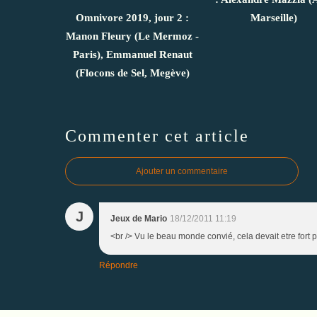
Omnivore 2019, jour 2 :
Marseille)
Manon Fleury (Le Mermoz -
Paris), Emmanuel Renaut
(Flocons de Sel, Megève)
Commenter cet article
Ajouter un commentaire
J
Jeux de Mario
18/12/2011 11:19
<br /> Vu le beau monde convié, cela devait etre fort pl
Répondre