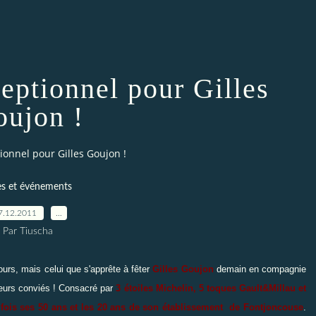
eptionnel pour Gilles
ujon !
ionnel pour Gilles Goujon !
es et événements
7.12.2011
…
Par Tiuscha
ours, mais celui que s'apprête à fêter
Gilles Goujon
demain en compagnie
ateurs conviés ! Consacré par
3 étoiles Michelin, 5 toques Gault&Millau et
a fois ses 50 ans et les 20 ans de son établissement de Fontjoncouse
.