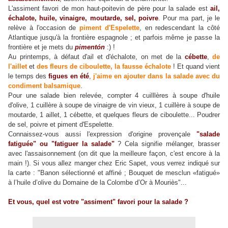
L'assiment favori de mon haut-poitevin de père pour la salade est
ail,
échalote, huile, vinaigre, moutarde, sel, poivre
. Pour ma part, je le
relève à l'occasion de
piment d'Espelette
, en redescendant la côté
Atlantique jusqu'à la frontière espagnole ; et parfois même je passe la
frontière et je mets du
pimentón
:) !
Au printemps, à défaut d'ail et d'échalote, on met de la
cébette
,
de
l'aillet
et
des fleurs de ciboulette, la fausse échalote
! Et quand vient
le temps des
figues en été
,
j'aime en ajouter dans la salade avec du
condiment
balsamique
.
Pour une salade bien relevée, compter 4 cuilllères à soupe d'huile
d'olive, 1 cuillère à soupe de vinaigre de vin vieux, 1 cuillère à soupe de
moutarde, 1 aillet, 1 cébette, et quelques fleurs de ciboulette... Poudrer
de sel, poivre et piment d'Espelette.
Connaissez-vous aussi l'expression d'origine provençale
"salade
fatiguée" ou "fatiguer la salade"
? Cela signifie mélanger, brasser
avec l'assaisonnement (on dit que la meilleure façon, c'est encore à la
main !). Si vous allez manger chez Eric Sapet, vous verrez indiqué sur
la carte : "Banon sélectionné et affiné ; Bouquet de mesclun «fatigué»
à l’huile d’olive du Domaine de la Colombe d’Or à Mouriès"...
Et vous, quel est votre "assiment" favori pour la salade ?