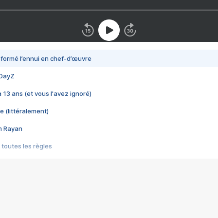
nsformé l’ennui en chef-d’œuvre
 DayZ
 a 13 ans (et vous l'avez ignoré)
e (littéralement)
im Rayan
 toutes les règles
s les jeux vidéo
us choquant de Rockstar ? - Le scandale BULLY
e plus moche de Steam
du RÊVE tourne au CAUCHEMAR