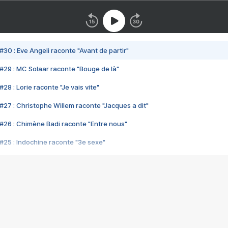
#30 : Eve Angeli raconte "Avant de partir"
#29 : MC Solaar raconte "Bouge de là"
28 : Lorie raconte "Je vais vite"
#27 : Christophe Willem raconte "Jacques a dit"
#26 : Chimène Badi raconte "Entre nous"
#25 : Indochine raconte "3e sexe"
#24 : Zaho raconte "C'est chelou"
#23 : Patrick Bruel raconte "Au café des délices"
#22 : Kyo raconte "Le chemin"
#21 : Nolwenn Leroy raconte "Cassé"