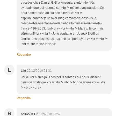
passées chez Daniel Galli à Ansouis, santonnier très
sympathique qui raconte son<br /> métier avec passion! On
peut admirer son art sur son site<br /> <br />
http://lousantonejaire.over-blog.com/article-ansouis-la-
creche-et-les-santons-de-daniel-galli-meilleur-ouvrier-de-
france-43643653.html<br /> <br /> <br /> Mais tu le connais
sûrement!<br /> <br /> Je te souhaite un Joyeux Noël en
famille ,des gros bisous aux petites chéries!<br /> <br /> <br />
<br /> <br /> <br /> <br />
Répondre
L
Lilo
20/12/2010 21:31
<br /> <br /> très jolis ces petits santons qui nous laissent
plein de nostalgie.<br /> <br /> <br /> bonne soirée<br /> <br
/> <br /> <br />
Répondre
B
bblinou83
20/12/2010 11:57