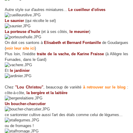
Autre style sur d'autres miniatures...
Le cueilleur d'olives
Le saunier
(qui récolte le sel)
La porteuse d'huile
(et à ses côtés,
le meunier
)
On doit ces santons à
Elisabeth et Bernard Fontanille
de Goudargues
(
voir leur site ici
)
Plus loin, l'inédite
traite de la vache, de Karine Fraisse
(à Allègre les
Fumades, dans le Gard)
Et
le jardinier
Chez
"Lou Christou"
, beaucoup de variété
à retrouver sur le blog
:
côte-à-côte,
la bergère et la laitière
Un boucher-charcutier
ce santonnier cultive aussi l'art des étals comme celui de légumes...
ou de fromages !