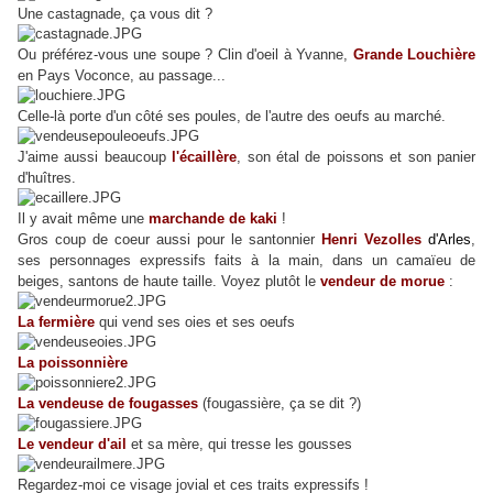
Une castagnade, ça vous dit ?
Ou préférez-vous une soupe ? Clin d'oeil à Yvanne,
Grande Louchière
en Pays Voconce, au passage...
Celle-là porte d'un côté ses poules, de l'autre des oeufs au marché.
J'aime aussi beaucoup
l'écaillère
, son étal de poissons et son panier
d'huîtres.
Il y avait même une
marchande de kaki
!
Gros coup de coeur aussi pour le santonnier
Henri Vezolles
d'Arles
,
ses personnages expressifs faits à la main, dans un camaïeu de
beiges, santons de haute taille. Voyez plutôt le
vendeur de morue
:
La fermière
qui vend ses oies et ses oeufs
La poissonnière
La vendeuse de fougasses
(fougassière, ça se dit ?)
Le vendeur d'ail
et sa mère, qui tresse les gousses
Regardez-moi ce visage jovial et ces traits expressifs !