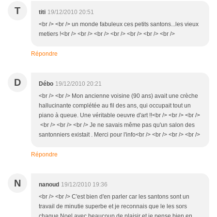
T
titi
19/12/2010 20:51
<br /> <br /> un monde fabuleux ces petits santons...les vieux
metiers !<br /> <br /> <br /> <br /> <br /> <br /> <br />
Répondre
D
Débo
19/12/2010 20:21
<br /> <br /> Mon ancienne voisine (90 ans) avait une crèche
hallucinante complétée au fil des ans, qui occupait tout un
piano à queue. Une véritable oeuvre d'art !!<br /> <br /> <br />
<br /> <br /> <br /> Je ne savais même pas qu'un salon des
santonniers existait . Merci pour l'info<br /> <br /> <br /> <br />
Répondre
N
nanoud
19/12/2010 19:36
<br /> <br /> C'est bien d'en parler car les santons sont un
travail de minutie superbe et je reconnais que le les sors
chaque Noel avec beaucoup de plaisir et je pense bien en