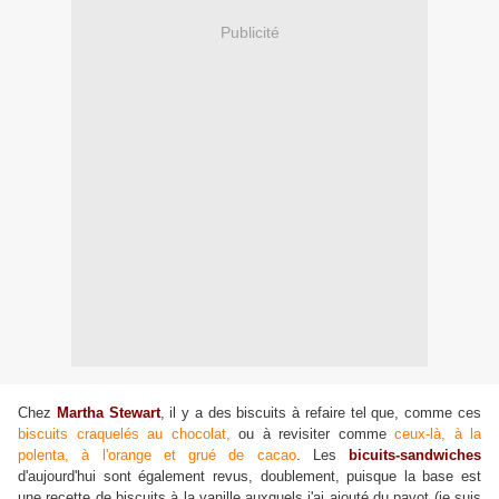
Publicité
Chez
Martha Stewart
, il y a des biscuits à refaire tel que, comme ces
biscuits craquelés au chocolat,
ou à revisiter comme
ceux-là, à la
polenta, à l'orang
e et grué de cacao
. Les
bicuits-sandwiches
d'aujourd'hui sont également revus, doublement, puisque la base est
une recette de biscuits à la vanille auxquels j'ai ajouté du pavot (je suis