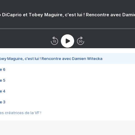
 DiCaprio et Tobey Maguire, c'est lui ! Rencontre avec Dam
bey Maguire, c'est lui ! Rencontre avec Damien Witecka
e 6
e 5
e 4
e 3
s créatrices de la VF !
e 2
e 1