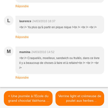
Répondre
L
laurence
24/03/2010 16:37
<br /> Ya plus qu'à partir en pique nique !<br /> <br /> <br />
Répondre
M
mamina
24/03/2010 14:52
<br /> Craquelés, moelleux, sandwich ou fruités, dans ce livre
il y a beaucoup de choses à faire et à refaire!<br /> <br /> <br
/>
Répondre
< Une journée à l'Ecole du
Verrine light et crémeuse de
grand chocolat Valrhona à
poulet aux herbes
Tain (26)
potagères >