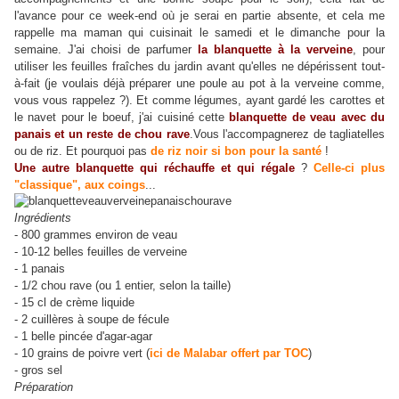
l'avance pour ce week-end où je serai en partie absente, et cela me
rappelle ma maman qui cuisinait le samedi et le dimanche pour la
semaine. J'ai choisi de parfumer
la blanquette à la verveine
, pour
utiliser les feuilles fraîches du jardin avant qu'elles ne dépérissent tout-
à-fait (je voulais déjà préparer une poule au pot à la verveine comme,
vous vous rappelez ?). Et comme légumes, ayant gardé les carottes et
le navet pour le boeuf, j'ai cuisiné cette
blanquette de veau avec du
panais et un reste de chou rave
.Vous l'accompagnerez de tagliatelles
ou de riz. Et pourquoi pas
de riz noir si bon pour la santé
!
Une autre blanquette qui réchauffe et qui régale
?
Celle-ci plus
"classique", aux coings
...
Ingrédients
- 800 grammes environ de veau
- 10-12 belles feuilles de verveine
- 1 panais
- 1/2 chou rave (ou 1 entier, selon la taille)
- 15 cl de crème liquide
- 2 cuillères à soupe de fécule
- 1 belle pincée d'agar-agar
- 10 grains de poivre vert (
ici de Malabar offert par TOC
)
- gros sel
Préparation