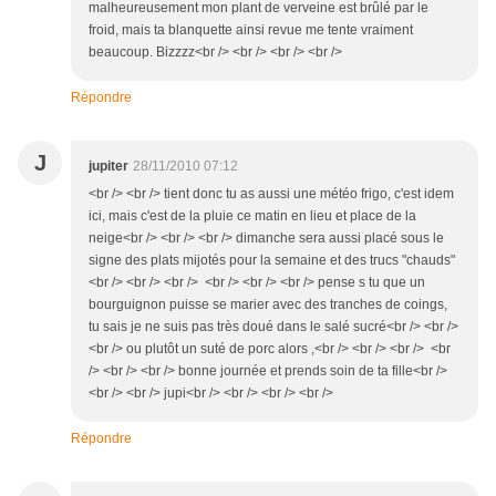
malheureusement mon plant de verveine est brûlé par le
froid, mais ta blanquette ainsi revue me tente vraiment
beaucoup. Bizzzz<br /> <br /> <br /> <br />
Répondre
J
jupiter
28/11/2010 07:12
<br /> <br /> tient donc tu as aussi une météo frigo, c'est idem
ici, mais c'est de la pluie ce matin en lieu et place de la
neige<br /> <br /> <br /> dimanche sera aussi placé sous le
signe des plats mijotés pour la semaine et des trucs "chauds"
<br /> <br /> <br /> <br /> <br /> <br /> pense s tu que un
bourguignon puisse se marier avec des tranches de coings,
tu sais je ne suis pas très doué dans le salé sucré<br /> <br />
<br /> ou plutôt un suté de porc alors ,<br /> <br /> <br /> <br
/> <br /> <br /> bonne journée et prends soin de ta fille<br />
<br /> <br /> jupi<br /> <br /> <br /> <br />
Répondre