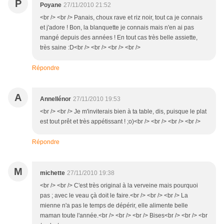
P
Poyane
27/11/2010 21:52
<br /> <br /> Panais, choux rave et riz noir, tout ca je connais
et j'adore ! Bon, la blanquette je connais mais n'en ai pas
mangé depuis des années ! En tout cas très belle assiette,
très saine :D<br /> <br /> <br /> <br />
Répondre
A
Annellénor
27/11/2010 19:53
<br /> <br /> Je m'inviterais bien à ta table, dis, puisque le plat
est tout prêt et très appétissant ! ;o)<br /> <br /> <br /> <br />
Répondre
M
michette
27/11/2010 19:38
<br /> <br /> C'est très original à la verveine mais pourquoi
pas ; avec le veau çà doit le faire.<br /> <br /> <br /> La
mienne n'a pas le temps de dépérir, elle alimente belle
maman toute l'année.<br /> <br /> <br /> Bises<br /> <br /> <br