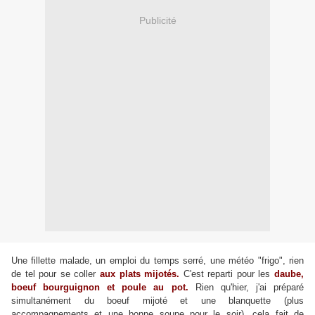
Publicité
Une fillette malade, un emploi du temps serré, une météo "frigo", rien
de tel pour se coller
aux plats mijotés.
C'est reparti pour les
daube,
boeuf bourguignon et poule au pot.
Rien qu'hier, j'ai préparé
simultanément du boeuf mijoté et une blanquette (plus
accompagnements et une bonne soupe pour le soir), cela fait de