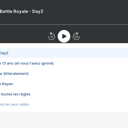
 Battle Royale - DayZ
 DayZ
 a 13 ans (et vous l'avez ignoré)
e (littéralement)
im Rayan
 toutes les règles
s les jeux vidéo
us choquant de Rockstar ? - Le scandale BULLY
e plus moche de Steam