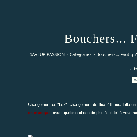
Bouchers... F
SAVEUR PASSION
>
Categories
>
Bouchers... Faut qu'
Litt
0
Changement de "box", changement de flux ? Il aura fallu un 
en musique
, avant quelque chose de plus "solide" à vous me