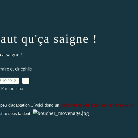
aut qu'ça saigne !
ça saigne !
éraire et cinéphile
6.10.2012
…
Par Tiuscha
peu d'adaptation... Voici donc un
petit intermède boucher, en images et
ttre sous la dent !