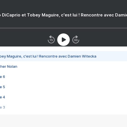
 DiCaprio et Tobey Maguire, c'est lui ! Rencontre avec Dam
bey Maguire, c'est lui ! Rencontre avec Damien Witecka
pher Nolan
e 6
e 5
e 4
e 3
s créatrices de la VF !