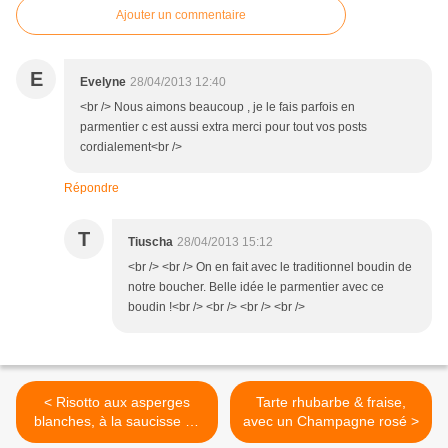
Ajouter un commentaire
E
Evelyne
28/04/2013 12:40
<br /> Nous aimons beaucoup , je le fais parfois en
parmentier c est aussi extra merci pour tout vos posts
cordialement<br />
Répondre
T
Tiuscha
28/04/2013 15:12
<br /> <br /> On en fait avec le traditionnel boudin de
notre boucher. Belle idée le parmentier avec ce
boudin !<br /> <br /> <br /> <br />
< Risotto aux asperges
Tarte rhubarbe & fraise,
blanches, à la saucisse de
avec un Champagne rosé >
Montbéliard et au Morbier