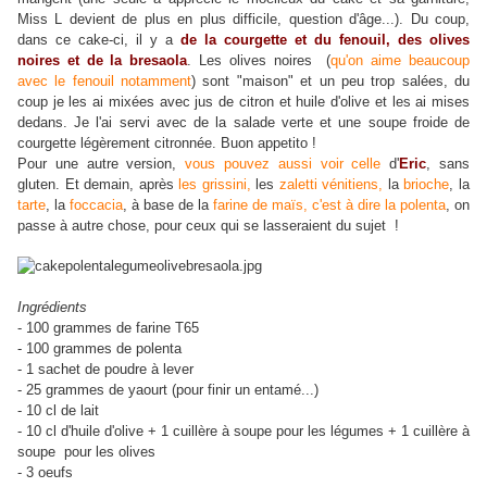
Miss L devient de plus en plus difficile, question d'âge...). Du coup,
dans ce cake-ci, il y a
de la courgette et du fenouil, des olives
noires et de la bresaola
. Les olives noires (
qu'on aime beaucoup
avec le fenouil notamment
) sont "maison" et un peu trop salées, du
coup je les ai mixées avec jus de citron et huile d'olive et les ai mises
dedans. Je l'ai servi avec de la salade verte et une soupe froide de
courgette légèrement citronnée. Buon appetito !
Pour une autre version,
vous pouvez aussi voir celle
d'
Eric
, sans
gluten. Et demain, après
les grissini,
les
zaletti vénitiens,
la
brioche
, la
tarte
, la
foccacia
, à base de la
farine de maïs, c'est à dire la polenta
, on
passe à autre chose, pour ceux qui se lasseraient du sujet
!
Ingrédients
- 100 grammes de farine T65
- 100 grammes de polenta
- 1 sachet de poudre à lever
- 25 grammes de yaourt (pour finir un entamé...)
- 10 cl de lait
- 10 cl d'huile d'olive + 1 cuillère à soupe pour les légumes + 1 cuillère à
soupe pour les olives
- 3 oeufs