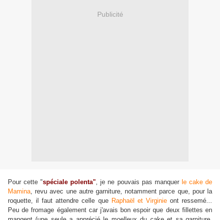
Publicité
Pour cette "
spéciale polenta"
, je ne pouvais pas manquer
le cake de
Mamina
, revu avec une autre garniture, notamment parce que, pour la
roquette, il faut attendre celle que
Raphaël et Virginie
ont ressemé...
Peu de fromage également car j'avais bon espoir que deux fillettes en
mangent (une seule a apprécié le moelleux du cake et sa garniture,