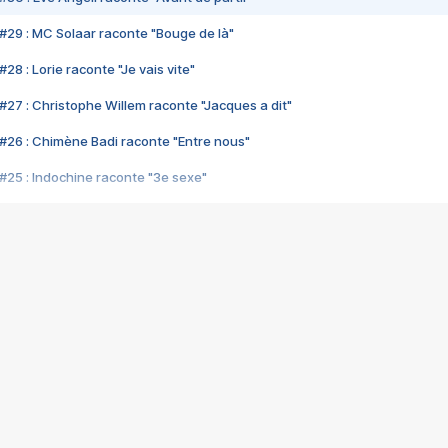
#29 : MC Solaar raconte "Bouge de là"
28 : Lorie raconte "Je vais vite"
#27 : Christophe Willem raconte "Jacques a dit"
#26 : Chimène Badi raconte "Entre nous"
#25 : Indochine raconte "3e sexe"
#24 : Zaho raconte "C'est chelou"
#23 : Patrick Bruel raconte "Au café des délices"
#22 : Kyo raconte "Le chemin"
#21 : Nolwenn Leroy raconte "Cassé"
#20 : Patrick Hernandez raconte "Born to be alive"
#19 : Lorie raconte "Près de moi"
#18 : Michael Jones raconte "A nos actes manqués" (avec Jean-Jacque