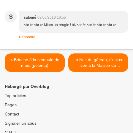
S
salomé
03/06/2010 10:55
<br /> <br /> Miam un réagle ! biz<br /> <br /> <br /> <br />
Répondre
< Brioche à la semoule de
La Nuit du gâteau, c'est ce
maïs (polenta)
soir à la Maison du
Chocolat, veinards ! >
Hébergé par Overblog
Top articles
Pages
Contact
Signaler un abus
C.G.U.