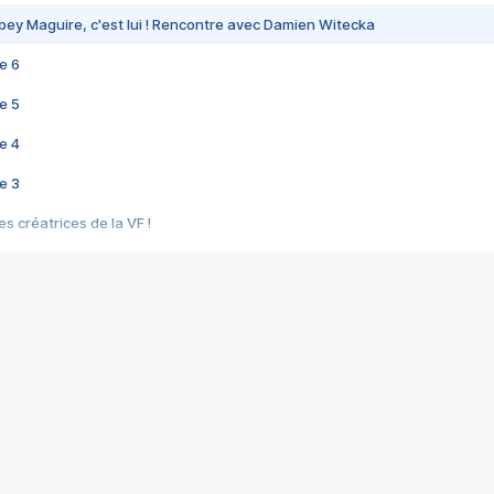
bey Maguire, c'est lui ! Rencontre avec Damien Witecka
e 6
e 5
e 4
e 3
s créatrices de la VF !
e 2
e 1
e Mektoub My Love arrive enfin ! Rencontre avec Shaïn Boumedine et Sal
i : après Toni en famille
elle réalise le bouleversant Dites lui que je l'aime
ais ! Rencontre autour de Vie privée de Rebecca Zlotowski