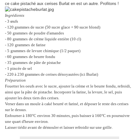
ce cake pistaché aux cerises Burlat en est un autre. Profitons !
Ingrédients
- 3 œufs
- 120 grammes de sucre (50 sucre glace + 90 sucre blond)
- 50
grammes
de poudre d'amandes
- 80
grammes
de crème liquide entière (10 cl)
- 120
grammes
de farine
- 5
grammes
de levure chimique (1/2 paquet)
- 60
grammes
de beurre fondu
- 35
grammes
de pâte de pistache
- 1 pincée de sel
- 220 à 230 grammes de cerises dénoyautées (ici Burlat)
Préparation
Fouetter les oeufs avec le sucre, ajouter la crème et le beurre fondu, refroidi,
ainsi que la pâte de pistache. Incorporer la farine, la levure, le sel, puis
ajouter les deux tiers des cerises.
Verser dans un moule à caké beurré et fariné, et déposer le reste des cerises
sur le dessus.
Enfourner à 180°C environ 30 minutes, puis baisser à 160°C en poursuivre
une quart d'heure environ.
Laisser tiédir avant de démouler et laisser refroidir sur une grille.