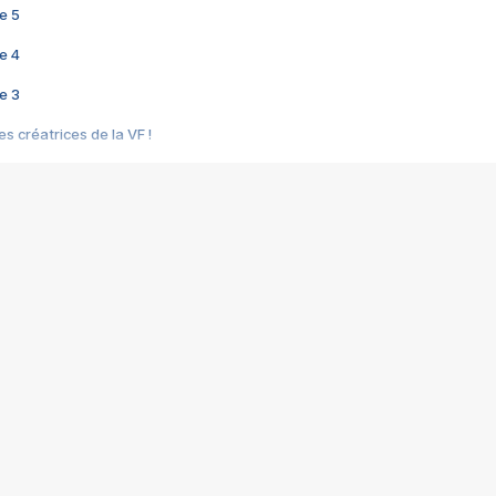
e 5
e 4
e 3
s créatrices de la VF !
e 2
e 1
e Mektoub My Love arrive enfin ! Rencontre avec Shaïn Boumedine et Sal
i : après Toni en famille
elle réalise le bouleversant Dites lui que je l'aime
ais ! Rencontre autour de Vie privée de Rebecca Zlotowski
 de Marguerite, Grave... Rencontre avec Ella Rumpf
 Les Rêveurs, un film intime sur la santé mentale
a avec un film sur le mouvement des Gilets jaunes