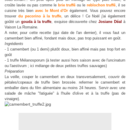
croûte lavée ou pas comme le
brie truffé
ou le
reblochon truffé
, il se
cuisine très bien
avec le Mont d'Or
également. Vous pouvez encore
trouver
du pecorino à la truffe
, un délice ! Ce Noël j'ai également
goûté un
gouda à la truffe
, exquise découverte chez
Josiane Déal
à
Vaison La Romaine.
A noter, pour cette recette (qui date de l'an dernier), il vous faut un
camembert bien affiné, fondant mais doux, pas trop puissant en goût.
Ingrédients
- 1 camembert (ou 1 demi) plutôt doux, bien affiné mais pas trop fort en
goût
- 1 truffe Mélanosporum (à tester aussi hors saison avec de l'uncinatum
ou l'aestivum ; ici mélange de deux petites truffes sauvages)
Préparation
La veille, couper le camembert en deux transversalement, couvrir de
pétales/copeaux de truffe bien brossée. refermer le camembert et
emballer dans du film alimentaire au moins 24 heures. Servir avec une
salade de mâche "fatiguée" à l'huile d'olive et à la truffe (pas de
vinaigre).