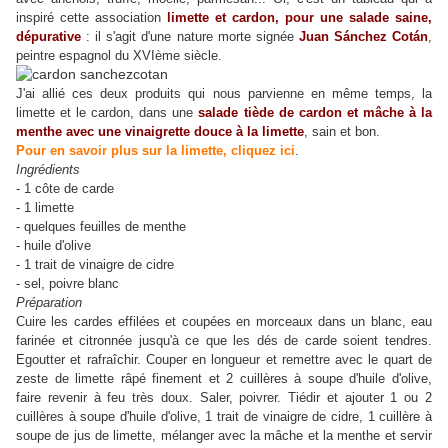
inspiré cette association
limette et cardon, pour une salade saine,
dépurative
: il s'agit d'une nature morte signée
Juan Sánchez Cotán
,
peintre espagnol du XVIème siècle.
J'ai allié ces deux produits qui nous parvienne en même temps, la
limette et le cardon, dans une
salade tiède de cardon et mâche à la
menthe avec une vinaigrette douce à la limette
, sain et bon.
Pour en savoir plus sur la limette, cliquez ici
.
Ingrédients
- 1 côte de carde
- 1 limette
- quelques feuilles de menthe
- huile d'olive
- 1 trait de vinaigre de cidre
- sel, poivre blanc
Préparation
Cuire les cardes effilées et coupées en morceaux dans un blanc, eau
farinée et citronnée jusqu'à ce que les dés de carde soient tendres.
Egoutter et rafraîchir. Couper en longueur et remettre avec le quart de
zeste de limette râpé finement et 2 cuillères à soupe d'huile d'olive,
faire revenir à feu très doux. Saler, poivrer. Tiédir et ajouter 1 ou 2
cuillères à soupe d'huile d'olive, 1 trait de vinaigre de cidre, 1 cuillère à
soupe de jus de limette, mélanger avec la mâche et la menthe et servir