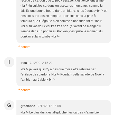
recette de cardon que tu peux essayer, c'est excellentissime :
<br /> tu cuit tes cardons en assez ros morceaux, comme tu
fais là, une bonne heure dans un blanc, tu les égoutte<br /> et
ensuite tu les fais en tempura, juste frits dans la pate à
tempura que tu égoute bien comme d'habitude<br /> <br />
<br /> tu vas voir c'est très très bon. (et avant de manger tu
trempe dans un ponzu au Ponkan, c'est juste le moment du
ponkan et là tu tombe)<br />
Répondre
I
irisa
17/12/2012 15:22
<br /> je vois qu'il n'y a pas que moi à être rebutée par
l'effilage des cardons !<br /> Pourtant cette salade de Noël a
l'air bien agréable !<br />
Répondre
G
gracianne
17/12/2012 15:08
<br /> Le plus dur, c'est d'eplucher les cardes - j'aime bien