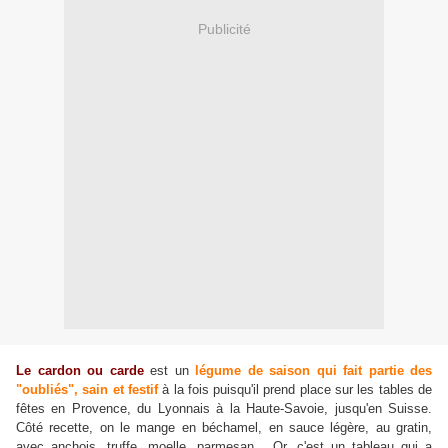
Publicité
Le cardon ou carde
est un
légume de saison qui fait partie des
"oubliés", sain et festif
à la fois puisqu'il prend place sur les tables de
fêtes en Provence, du Lyonnais à la Haute-Savoie, jusqu'en Suisse.
Côté recette, on le mange en béchamel, en sauce légère, au gratin,
avec anchois, truffe, moelle, parmesan... Or, c'est un tableau qui a