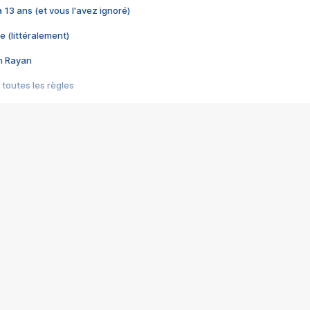
 a 13 ans (et vous l'avez ignoré)
e (littéralement)
im Rayan
 toutes les règles
s les jeux vidéo
us choquant de Rockstar ? - Le scandale BULLY
e plus moche de Steam
du RÊVE tourne au CAUCHEMAR
pendant 8 heures
it… à tort
umiliés par un jeu vidéo
ire - Final Fantasy 8
ti un empire - Age of Empires