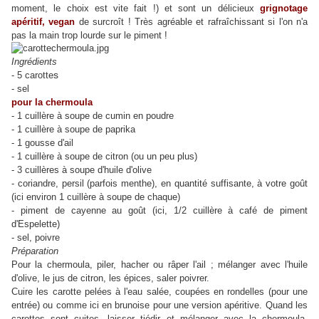
moment, le choix est vite fait !) et sont un délicieux
grignotage
apéritif, vegan
de surcroît ! Très agréable et rafraîchissant si l'on n'a
pas la main trop lourde sur le piment !
Ingrédients
s
- 5 carotte
- sel
pour la chermoula
- 1 cuillère à soupe de cumin en poudre
- 1 cuillère à soupe de paprika
- 1 gousse d'ail
- 1 cuillère à soupe de citron (ou un peu plus)
- 3 cuillères à soupe d'huile d'olive
- coriandre, persil (parfois menthe), en quantité suffisante, à votre goût
(ici environ 1 cuillère à soupe de chaque)
- piment de cayenne au goût (ici, 1/2 cuillère à café de piment
d'Espelette)
- sel, poivre
Préparation
Pour la chermoula, piler, hacher ou râper l'ail ; mélanger avec l'huile
d'olive, le jus de citron, les épices, saler poivrer.
Cuire les carotte pelées à l'eau salée, coupées en rondelles (pour une
entrée) ou comme ici en brunoise pour une version apéritive. Quand les
carottes sont cuites, laisser tiédir et mélanger avec la chermoula.