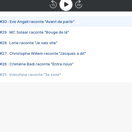
#30 : Eve Angeli raconte "Avant de partir"
#29 : MC Solaar raconte "Bouge de là"
28 : Lorie raconte "Je vais vite"
#27 : Christophe Willem raconte "Jacques a dit"
#26 : Chimène Badi raconte "Entre nous"
#25 : Indochine raconte "3e sexe"
#24 : Zaho raconte "C'est chelou"
#23 : Patrick Bruel raconte "Au café des délices"
#22 : Kyo raconte "Le chemin"
#21 : Nolwenn Leroy raconte "Cassé"
#20 : Patrick Hernandez raconte "Born to be alive"