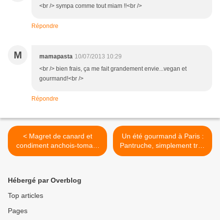
<br /> sympa comme tout miam !!<br />
Répondre
M
mamapasta
10/07/2013 10:29
<br /> bien frais, ça me fait grandement envie...vegan et
gourmand!<br />
Répondre
< Magret de canard et
Un été gourmand à Paris :
condiment anchois-tomate
Pantruche, simplement très
séchée-olive pour un
bon (Paris, 9ème) >
Madiran fruité
Hébergé par Overblog
Top articles
Pages