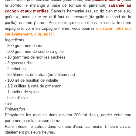
le
sofrito
, le mélange à base de tomate et pimenton)
safranée au
cochon et aux morilles
. Saveurs harmonieuses, un riz bien moelleux,
goûteux, avec juste ce qu'il faut de
socarrat
(riz grillé au fond de la
paella), comme j'aime ! Pour ceux qui ne sont pas loin de la frontière
espagnole, voire en Espagne même, vous pourrez
en savoir plus sur
cet événement, cliquez ici.
Ingrédients
- 300 grammes de riz
- 300 grammes de cochon à griller
- 10 grammes de morilles séchées
- 3 gousses d'ail
- 2 cébettes
- 25 filaments de safran (ou 8 filaments)
- 100 ml de bouillon de volaille
- 1/2 cuillère à café de pimenton
- 1 sachet de spigol
- huile d'olive
- sel
Préparation
Réhydrater les morilles dans environ 200 ml d'eau, garder cette eau
parfumée pour la cuisson du riz.
Faire infuser le safran dans un peu d'eau, au moins 1 heure avant,
idéalement plusieurs heures.