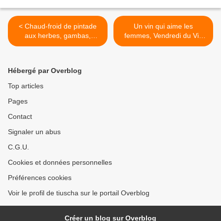
< Chaud-froid de pintade
Un vin qui aime les
aux herbes, gambas,
femmes, Vendredi du Vin
girolles (bouillon "Ariaké")
#39 >
Hébergé par Overblog
Top articles
Pages
Contact
Signaler un abus
C.G.U.
Cookies et données personnelles
Préférences cookies
Voir le profil de tiuscha sur le portail Overblog
Créer un blog sur Overblog