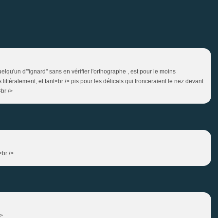
quelqu'un d'"ignard" sans en vérifier l'orthographe , est pour le moins
littéralement, et tant<br /> pis pour les délicats qui fronceraient le nez devant
br />
<br />
/>