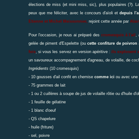
élections de miss (et mini miss, sic), plus populaires (?). L
peux que me féliciter, avec le concours d'aïoli et
depuis l'a
Etienne et Michel Meissonnier,
rejoint cette année par
Alai
Pour l'occasion, je nous ai préparé des
cromesquis à l'ail
,
gelée de piment d'Espelette (ou
cette confiture de poivron
fois
, si vous les servez en version apéritive :
ils explosent 
un savoureux accompagnement d'agneau, de volaille, de coch
Ingrédients
(10 cromesquis)
- 10 gousses d'ail confit en chemise
comme ici
ou avec une v
- 75 grammes de lait
- 1 ou 2 cuillères à soupe de jus de volaille rôtie ou d'huile d'o
- 1 feuille de gélatine
- 1 blanc d'oeuf
- QS chapelure
- huile (friture)
- sel, poivre