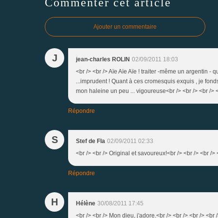
Commenter cet article
Ajouter un commentaire
J
jean-charles ROLIN
02/09/2011 18:03
<br /> <br /> Aïe Aïe Aïe ! traiter -même un argentin - 
...imprudent ! Quant à ces cromesquis exquis , je fonds 
mon haleine un peu ... vigoureuse<br /> <br /> <br /> <
Répondre
S
Stef de Fla
02/09/2011 02:33
<br /> <br /> Original et savoureux!<br /> <br /> <br /> 
Répondre
H
Hélène
30/08/2011 17:45
<br /> <br /> Mon dieu, j'adore.<br /> <br /> <br /> <br 