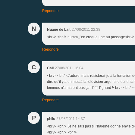
Répondre
N
Nuage de Lait
27/08/2011 22:38
<br /> <br /> humm, j'en croque une au passage<br /> <br
Répondre
C
Cali
27/08/2011 16:04
<br /> <br /> J'adore, mais résisterai-je à la tentation
dire qu'il y a un mec à la télévision argentine qui disai
femmes n'aimaient pas ça ! Pfff, l'ignard !<br /> <br /> <
Répondre
P
philo
27/08/2011 14:37
<br /> <br /> Je ne sais pas si l'haleine donne envie 
<br /> <br /> <br />