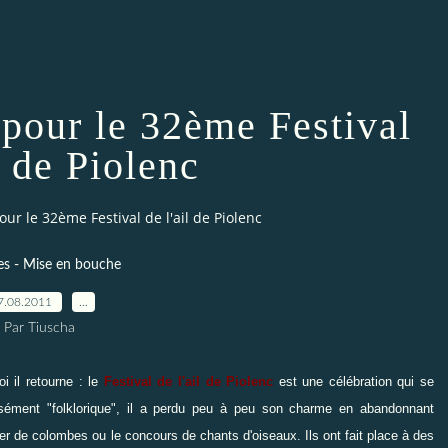
 pour le 32ème Festival
l de Piolenc
our le 32ème Festival de l'ail de Piolenc
es - Mise en bouche
7.08.2011
…
Par Tiuscha
 il retourne : le
Festival de l'ail de Piolenc
est une célébration qui se
osément "folklorique", il a perdu peu à peu son charme en abandonnant
r de colombes ou le concours de chants d'oiseaux. Ils ont fait place à des