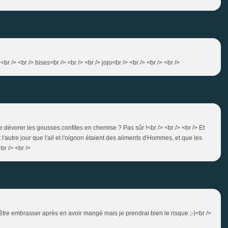
 /> <br /> bises<br /> <br /> <br /> jojo<br /> <br /> <br /> <br />
 de dévorer les gousses confites en chemise ? Pas sûr !<br /> <br /> <br /> Et
t l'autre jour que l'ail et l'oignon étaient des aliments d'Hommes, et que les
br /> <br />
d'être embrasser après en avoir mangé mais je prendrai bien le risque ;-)<br />