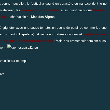
a bonne nouvelle : le festival a gagné un caractère culinaire,ce dont je ne
n dernier
, les
démonstrations de chefs
aussi prestigieux que
Christian
n Davi
, chef voisin au
Mas des Aigras
.
 à grignoter avec une sauce tomate, un coulis de persil ou comme ici, une
 au piment d'Espelette
). A servir en cuillère individuel et
à gober en une
en bouche, libérant leur crème d'ail
! Mais ces cromesquis feraient aussi
on...
olaille par exemple...
live