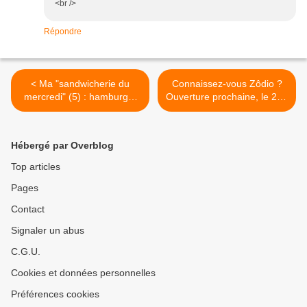
<br />
Répondre
< Ma "sandwicherie du
Connaissez-vous Zôdio ?
mercredi" (5) : hamburger
Ouverture prochaine, le 24 :
de saumon à la choucroute
Avignon... >
et au raifort
Hébergé par Overblog
Top articles
Pages
Contact
Signaler un abus
C.G.U.
Cookies et données personnelles
Préférences cookies