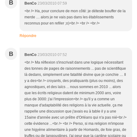
B
BenCo
23/03/2010 07:59
<br /> Ha, pour conclure de mon côté: je déteste bouffer de la
merde .... alors je ne vais pas dans les établissements
reconnus pour en refiler ;o)<br /> <br /> <br />
Répondre
B
BenCo
23/03/2010 07:52
<br /> Ma réflexion s'inscrivait dans une logique nécessitant
des tonnes de pages de raisonnements ... pas de scientifique
là dedans, simplement une fatallité divine que je conchie .... Il
y a des<br /> croyants, des pratiquants (plus ou moins), des
agnostiques, et des laïcs ... nous sommes en 2010 ... alors
que les écrits religieux datent de minimum 2000 ans, voire
plus de 3000: j'ai l'impression<br /> qu'il y a comme un
manque d'adaptabilité des religions à la vie actuelle. ça me
rappelle une discussion que j'avais eu à table il y a une
15aine d'année avec un prêtre d'Orléans qui n'a pas nié<br />
cette évidence ...<br /> <br /> Perso, si ma religion m'impose
une higyène alimentaire à partir de Homards, de foie gras, de
truffes ou de langoustines, j'ai peur que la cantine scolaire ou