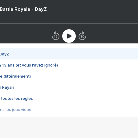
 Battle Royale - DayZ
 DayZ
 a 13 ans (et vous l'avez ignoré)
e (littéralement)
im Rayan
 toutes les règles
s les jeux vidéo
us choquant de Rockstar ? - Le scandale BULLY
e plus moche de Steam