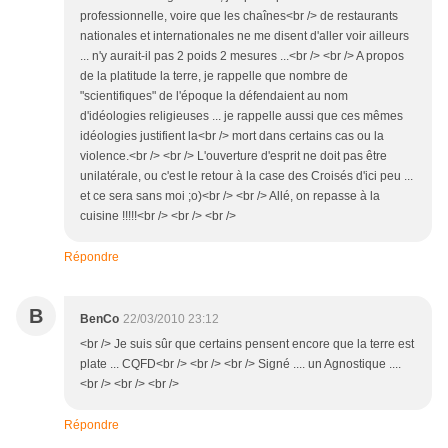
professionnelle, voire que les chaînes<br /> de restaurants
nationales et internationales ne me disent d'aller voir ailleurs
... n'y aurait-il pas 2 poids 2 mesures ...<br /> <br /> A propos
de la platitude la terre, je rappelle que nombre de
"scientifiques" de l'époque la défendaient au nom
d'idéologies religieuses ... je rappelle aussi que ces mêmes
idéologies justifient la<br /> mort dans certains cas ou la
violence.<br /> <br /> L'ouverture d'esprit ne doit pas être
unilatérale, ou c'est le retour à la case des Croisés d'ici peu ...
et ce sera sans moi ;o)<br /> <br /> Allé, on repasse à la
cuisine !!!!!<br /> <br /> <br />
Répondre
B
BenCo
22/03/2010 23:12
<br /> Je suis sûr que certains pensent encore que la terre est
plate ... CQFD<br /> <br /> <br /> Signé .... un Agnostique ....
<br /> <br /> <br />
Répondre