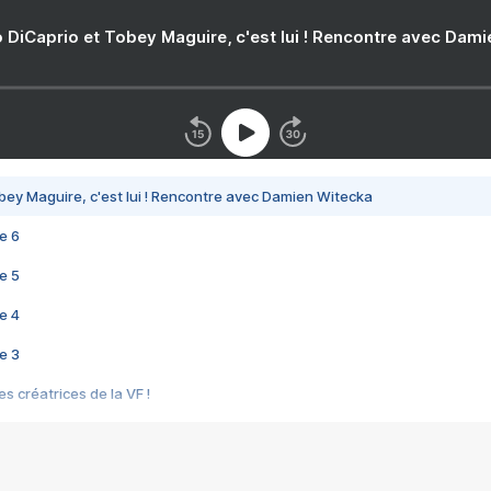
 DiCaprio et Tobey Maguire, c'est lui ! Rencontre avec Dam
bey Maguire, c'est lui ! Rencontre avec Damien Witecka
e 6
e 5
e 4
e 3
s créatrices de la VF !
e 2
e 1