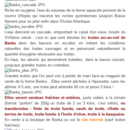
Riche en oxygène, l'eau du ruisseau de la ferme aquacole provient de la
source d'Arpéa qui traverse les roches pyrénéennes jusqu'en Basse
Navarre pour se jeter enfin dans l'Océan Atlantique.
L'eau descend en cascade, empruntant le canal d'un vieux moulin du
XVIIème siècle : c'est ici que sont élevées les
truites arc-en-ciel de
Banka
dans des bassins en escalier, en imitant les conditions
naturelles des truites sauvages et en préservant naturellement la
quantité d'oxygène nécessaire aux truites.
En haut, les alevins qui deviendront truitelles, dans le bassin suivant,
jusqu'aux grandes truites en contrebas.
Grandes truites que l'on peut voir à portée de main face au magasin de
vente de la ferme Banka... Elles seront pêchées à l'épuisette, sans les
abîmer. A 5 ans, une truite peut atteindre 60 cm et peser 5 kilos !
Elles seront vendues fraîches et entières
, juste vidées à la minute
(format "portion" de 250g ou truite de 2 ou 3 kilos, c'est selon),
ou
transformées :
filets de truite fumée, oeufs de truite, rillette ou
terrine de truite, truite fumée à l'huile d'olive, truite à la basquaise
.
En vente à la boutique de Banka ou sur le
site Internet
(sauf truites
fraîches).