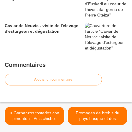
Caviar de Neuvic : visite de l'élevage
d'esturgeon et dégustation
Commentaires
Ajouter un commentaire
< Garbanzos tostados con
Fromages de brebis du
pimentón - Pois chiches
pays basque et des
grillés au pimentón
Pyrénées : ardi gasna,
ossau iraty etc... >