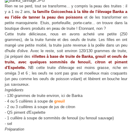
Rien ne se perd, tout se transforme... y compris la peau des truites : il
y a 1 ou 2 ans,
la famille Goicoechea à la tête de l'élevage Banka a
eu l'idée de tanner la peau des poissons
et de les transformer en
petite maroquinerie. Etuis, portefeuille, porte-carte... on trouve dans la
boutique divers produits en peau de truite ! Etonnant, non ?
Cette truite délicieuse, nous en avons acheté une petite (250
grammes), de la truite fumée et des oeufs de truite. Les filles en ont
mangé une petite moitié, la truite juste revenue à la poêle dans un peu
d'huile d'olive. Avec le reste, soit environ 120/130 grammes de truite,
j'ai préparé des
rillettes à base de truite de Banka, greuil et oeufs de
truite, avec quelques sommités de fenouil, citron et piment
d'Espelette.
NB cette truite d'élevage est moins grasse, riche en
oméga 3 et 6 ; les oeufs ne sont pas gras et moelleux mais craquants
(un peu comme les oeufs de poisson volant) et libèrent en bouche leur
jus savoureux.
Ingrédients
- 130 grammes de truite environ, ici de Banka
- 4 ou 5 cuillères à soupe de
greuil
- 2 ou 3 cuillères à soupe de jus de citron
- QS piment d'Espelette
- 1 cuillère à soupe de sommités de fenouil (ou fenouil sauvage)
- sel
Préparation